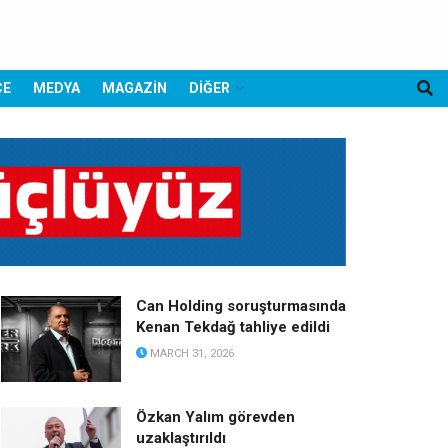
CE
MEDYA
MAGAZİN
DİĞER
Can Holding soruşturmasında
Kenan Tekdağ tahliye edildi
MARCH 31, 2026
Özkan Yalım görevden
uzaklaştırıldı