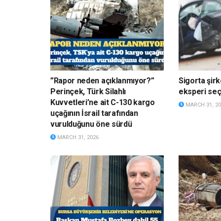
”Rapor neden açıklanmıyor?”
Sigorta şirk
Perinçek, Türk Silahlı
eksperi s
Kuvvetleri’ne ait C-130 kargo
MARCH 31, 20
uçağının İsrail tarafından
vurulduğunu öne sürdü
MARCH 31, 2026