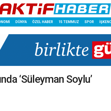
ONOMİ
DÜNYA
ÖZEL HABER
15 TEMMUZ
SPOR
İŞKEN
ında ‘Süleyman Soylu’