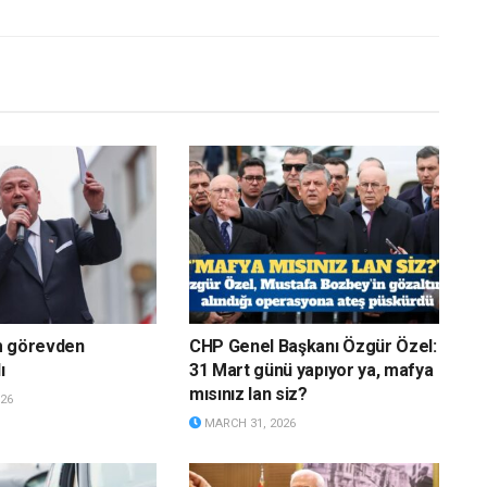
m görevden
CHP Genel Başkanı Özgür Özel:
ı
31 Mart günü yapıyor ya, mafya
mısınız lan siz?
26
MARCH 31, 2026