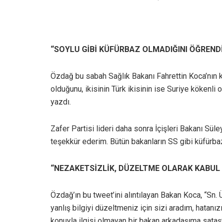
“SOYLU GİBİ KÜFÜRBAZ OLMADIĞINI ÖĞREND
Özdağ bu sabah Sağlık Bakanı Fahrettin Koca’nın ke
olduğunu, ikisinin Türk ikisinin ise Suriye kökenli 
yazdı.
Zafer Partisi lideri daha sonra İçişleri Bakanı Süle
teşekkür ederim. Bütün bakanların SS gibi küfürba
“NEZAKETSİZLİK, DÜZELTME OLARAK KABUL 
Özdağ’ın bu tweet’ini alıntılayan Bakan Koca, “Sn. 
yanlış bilgiyi düzeltmeniz için sizi aradım, hatan
konuyla ilgisi olmayan bir bakan arkadaşıma sataş