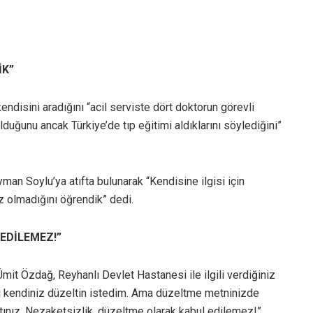
İK”
ndisini aradığını “acil serviste dört doktorun görevli
olduğunu ancak Türkiye’de tıp eğitimi aldıklarını söylediğini”
yman Soylu’ya atıfta bulunarak “Kendisine ilgisi için
z olmadığını öğrendik” dedi.
EDİLEMEZ!”
Ümit Özdağ, Reyhanlı Devlet Hastanesi ile ilgili verdiğiniz
ızı kendiniz düzeltin istedim. Ama düzeltme metninizde
tınız. Nezaketsizlik, düzeltme olarak kabul edilemez!”