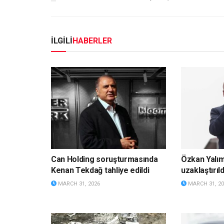
İLGİLİ
HABERLER
Can Holding soruşturmasında
Özkan Yalı
Kenan Tekdağ tahliye edildi
uzaklaştırıld
MARCH 31, 2026
MARCH 31, 20