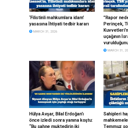
‘Filistinli mahkumlara idam’
”Rapor nede
yasasına İhtiyati tedbir kararı
Perinçek, Tü
Kuvvetleri’
MARCH 31, 2026
uçağının İsr
vurulduğun
MARCH 31, 20
Hülya Avşar, Bilal Erdoğan’ı
Sahipleri h
önce izledi sonra yanına koştu:
mahkemelerd
“Bu sahne muktedirin iki
Temmuz son