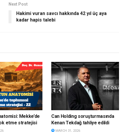
Next Post
Hakimi vuran savcı hakkında 42 yıl üç aya
kadar hapis talebi
natomisi: Mekke’de
Can Holding soruşturmasında
ok etme stratejisi
Kenan Tekdağ tahliye edildi
26
MARCH 31, 2026