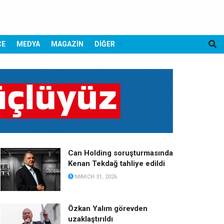
CE
MEDYA
MAGAZİN
DİĞER
Can Holding soruşturmasında
Kenan Tekdağ tahliye edildi
MARCH 31, 2026
Özkan Yalım görevden
uzaklaştırıldı