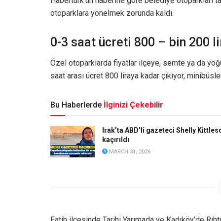
Habertürk’ün haberine göre belediye otoparkları ta
otoparklara yönelmek zorunda kaldı.
0-3 saat ücreti 800 – bin 200 li
Özel otoparklarda fiyatlar ilçeye, semte ya da yoğ
saat arası ücret 800 liraya kadar çıkıyor, minibüsler
Bu Haberlerde
İlginizi Çekebilir
Irak’ta ABD’li gazeteci Shelly Kittles
kaçırıldı
MARCH 31, 2026
Fatih ilçesinde Tarihi Yarımada ve Kadıköy’de Rıhtı