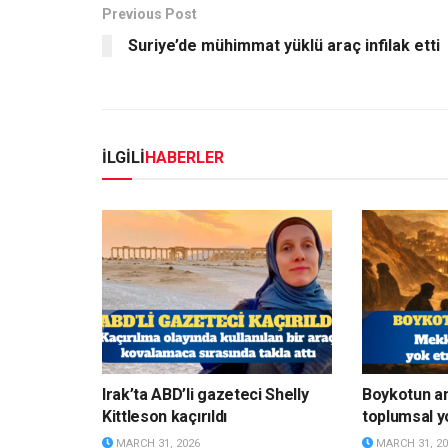
Previous Post
Suriye’de mühimmat yüklü araç infilak etti
İLGİLİ
HABERLER
Irak’ta ABD’li gazeteci Shelly
Boykotun a
Kittleson kaçırıldı
toplumsal y
MARCH 31, 2026
MARCH 31, 20