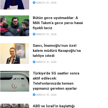
MARCH 31, 2026
Bütün gece uyutmadılar: A
Milli Takım’a gece yarısı havai
fişekli taciz
MARCH 31, 2026
Savcı, İmamoğlu’nun özel
kalem müdürü Kasapoğlu’na
tahliye istedi
MARCH 31, 2026
Türkiye’de 5G saatler sonra
aktif edilecek:
Telefonlarınızda hemen
yapmanız gereken ayarlar
MARCH 31, 2026
ABD ve İsrail’in başlattığı