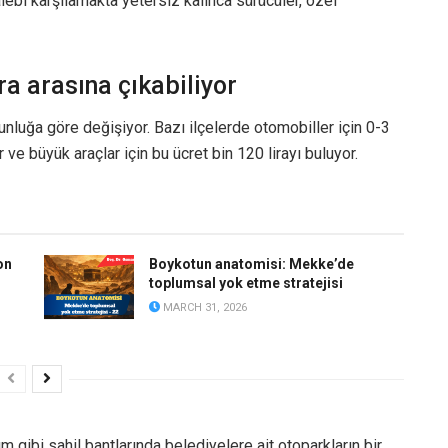
lebi karşılamakta yetersiz kalınca sürücüler, özel
ra arasına çıkabiliyor
unluğa göre değişiyor. Bazı ilçelerde otomobiller için 0-3
 ve büyük araçlar için bu ücret bin 120 lirayı buluyor.
on
Boykotun anatomisi: Mekke’de
toplumsal yok etme stratejisi
MARCH 31, 2026
m gibi sahil bantlarında belediyelere ait otoparkların bir