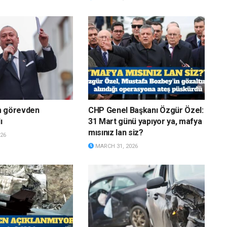
m görevden
CHP Genel Başkanı Özgür Özel:
ı
31 Mart günü yapıyor ya, mafya
mısınız lan siz?
26
MARCH 31, 2026