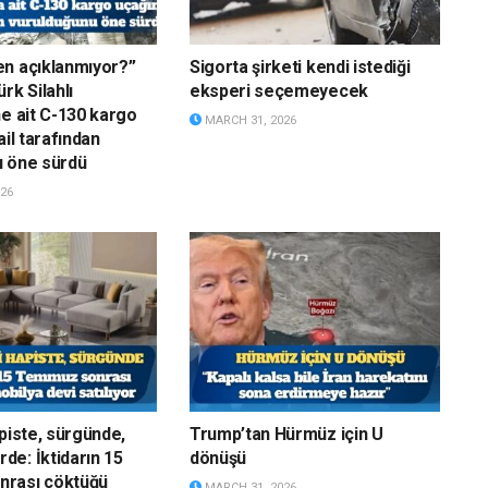
n açıklanmıyor?”
Sigorta şirketi kendi istediği
rk Silahlı
eksperi seçemeyecek
ne ait C-130 kargo
MARCH 31, 2026
ail tarafından
u öne sürdü
26
apiste, sürgünde,
Trump’tan Hürmüz için U
e: İktidarın 15
dönüşü
rası çöktüğü
MARCH 31, 2026