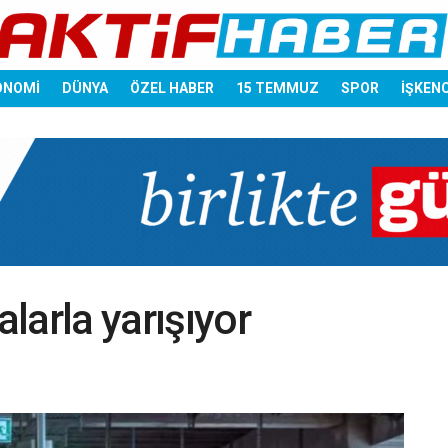
ONOMİ
DÜNYA
ÖZEL HABER
15 TEMMUZ
SPOR
İŞKEN
alarla yarışıyor