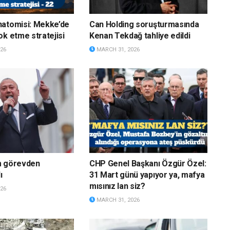
natomisi: Mekke’de
Can Holding soruşturmasında
ok etme stratejisi
Kenan Tekdağ tahliye edildi
26
MARCH 31, 2026
m görevden
CHP Genel Başkanı Özgür Özel:
ı
31 Mart günü yapıyor ya, mafya
mısınız lan siz?
26
MARCH 31, 2026