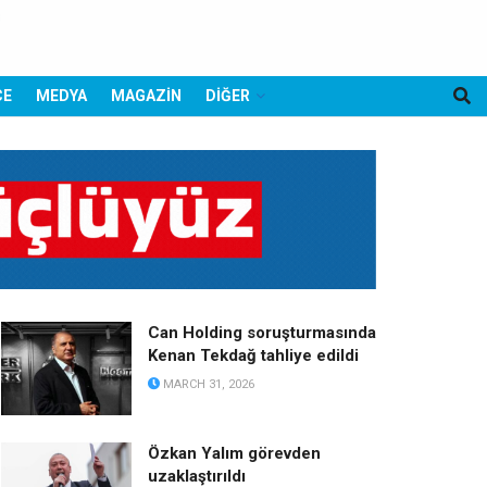
CE
MEDYA
MAGAZİN
DİĞER
Can Holding soruşturmasında
Kenan Tekdağ tahliye edildi
MARCH 31, 2026
Özkan Yalım görevden
uzaklaştırıldı