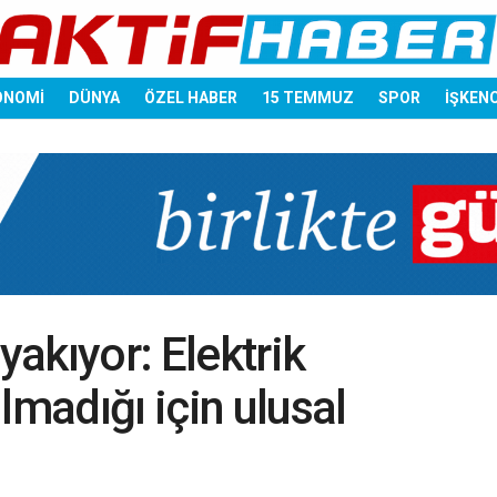
ONOMİ
DÜNYA
ÖZEL HABER
15 TEMMUZ
SPOR
İŞKEN
yakıyor: Elektrik
lmadığı için ulusal