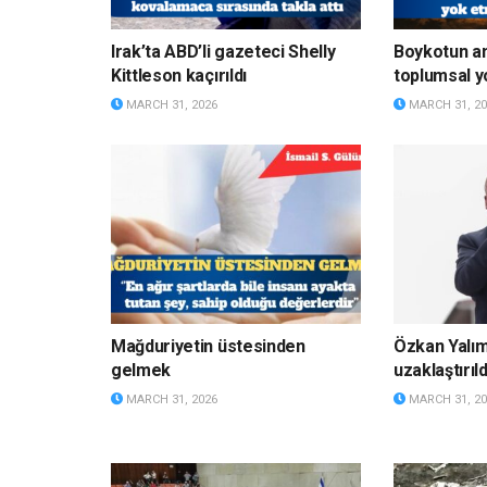
Irak’ta ABD’li gazeteci Shelly
Boykotun a
Kittleson kaçırıldı
toplumsal y
MARCH 31, 2026
MARCH 31, 20
Mağduriyetin üstesinden
Özkan Yalı
gelmek
uzaklaştırıld
MARCH 31, 2026
MARCH 31, 20