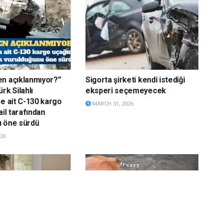
n açıklanmıyor?”
Sigorta şirketi kendi istediği
rk Silahlı
eksperi seçemeyecek
ne ait C-130 kargo
MARCH 31, 2026
ail tarafından
u öne sürdü
26