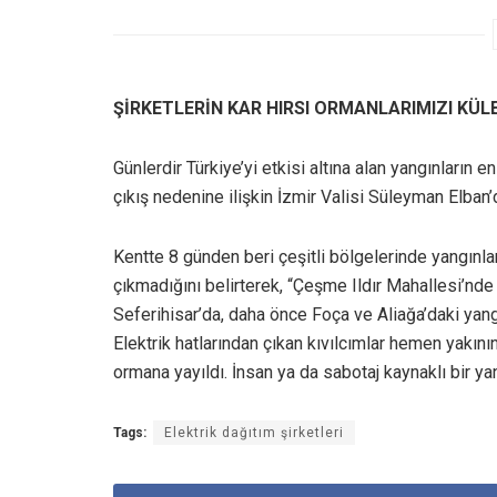
ŞİRKETLERİN KAR HIRSI ORMANLARIMIZI KÜLE
Günlerdir Türkiye’yi etkisi altına alan yangınların e
çıkış nedenine ilişkin İzmir Valisi Süleyman Elban’
Kentte 8 günden beri çeşitli bölgelerinde yangınla
çıkmadığını belirterek, “Çeşme Ildır Mahallesi’nde
Seferihisar’da, daha önce Foça ve Aliağa’daki yangı
Elektrik hatlarından çıkan kıvılcımlar hemen yakının
ormana yayıldı. İnsan ya da sabotaj kaynaklı bir yan
Tags:
Elektrik dağıtım şirketleri