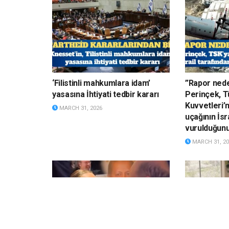
‘Filistinli mahkumlara idam’
”Rapor nede
yasasına İhtiyati tedbir kararı
Perinçek, Tü
Kuvvetleri’
MARCH 31, 2026
uçağının İsr
vurulduğun
MARCH 31, 20