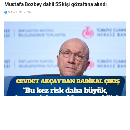
Mustafa Bozbey dahil 55 kişi gözaltına alındı
MARCH 31, 2026
TCMB Başkan Yardımcısı Cevdet Akçay: Bu adımlar
atılmasa enflasyon yüzde 150-200’e ulaşabilirdi