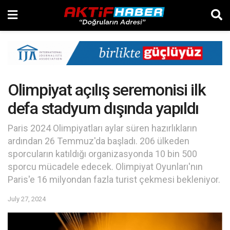
Olimpiyat açılış seremonisi ilk
defa stadyum dışında yapıldı
Paris 2024 Olimpiyatları aylar süren hazırlıkların
ardından 26 Temmuz'da başladı. 206 ülkeden
sporcuların katıldığı organizasyonda 10 bin 500
sporcu mücadele edecek. Olimpiyat Oyunları'nın
Paris'e 16 milyondan fazla turist çekmesi bekleniyor.
July 27, 2024