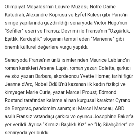
Olimpiyat Meşalesi’nin Louvre Müzesi, Notre Dame
Katedrali, Alexandre Köprüsü ve Eyfel Kulesi gibi Paris’in
simge yapılarında gezdirildiği senaryoda Victor Hugo’nun
“Sefiller” eseri ve Fransız Devrimi ile Fransa’nın “Özgürlük,
Eşitlik, Kardeşlik” sloganını temsil eden “Marienne” gibi
önemli kültürel değerlere vurgu yapıldı.
Senaryoda Fransa’nın ünlü isimlerinden Maurice Leblanc’ın
roman karakteri Arsene Lupin, roman yazarı Colette, şarkıcı
ve söz yazarı Barbara, akordeoncu Yvette Horner, tarihi figür
Jeanne d’Arc, Nobel Ödülü’nü kazanan ilk kadın fizikçi ve
kimyager Marie Curie, yazar Marcel Proust, Edmond
Rostand tarafından kaleme alınan kurgusal karakter Cyrano
de Bergerac, pandomim sanatçısı Marcel Marceau, ABD
asıllı Fransız vatandaşı şarkıcı ve oyuncu Josephine Baker’a
yer verildi. Ayrıca “Kırmızı Başlıklı Kız” ve “Üç Silahşörler” de
senaryoda yer buldu.