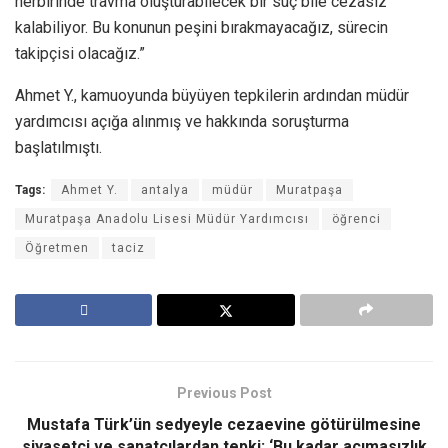
herbirinde travma oluşturabilecek bir suç bile cezasız
kalabiliyor. Bu konunun peşini bırakmayacağız, sürecin
takipçisi olacağız.”
Ahmet Y., kamuoyunda büyüyen tepkilerin ardından müdür
yardımcısı açığa alınmış ve hakkında soruşturma
başlatılmıştı.
Tags:
Ahmet Y.
antalya
müdür
Muratpaşa
Muratpaşa Anadolu Lisesi Müdür Yardımcısı
öğrenci
Öğretmen
taciz
Previous Post
Mustafa Türk’ün sedyeyle cezaevine götürülmesine
siyasetçi ve sanatçılardan tepki: ‘Bu kadar acımasızlık