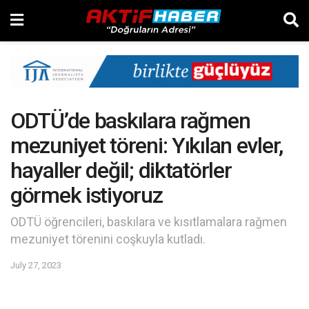
ODTÜ’de baskılara rağmen
mezuniyet töreni: Yıkılan evler,
hayaller değil; diktatörler
görmek istiyoruz
ODTÜ öğrencileri, baskılara ve kısıtlamalara rağmen
mezuniyet törenini coşkuyla kutladı.
July 27, 2023