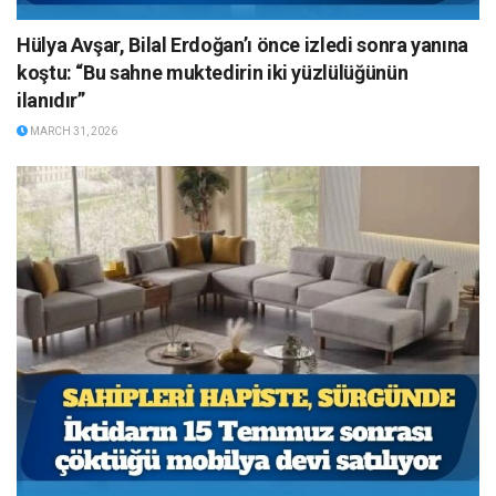
Hülya Avşar, Bilal Erdoğan’ı önce izledi sonra yanına
koştu: “Bu sahne muktedirin iki yüzlülüğünün
ilanıdır”
MARCH 31, 2026