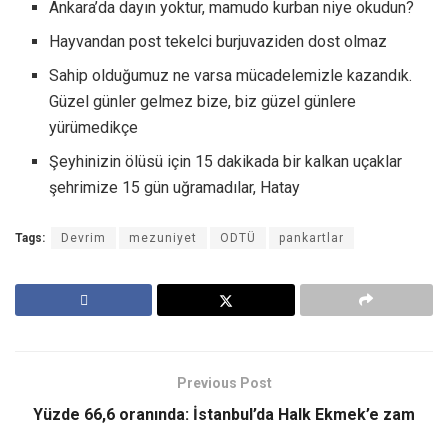
Ankara’da dayın yoktur, mamudo kurban niye okudun?
Hayvandan post tekelci burjuvaziden dost olmaz
Sahip olduğumuz ne varsa mücadelemizle kazandık.
Güzel günler gelmez bize, biz güzel günlere
yürümedikçe
Şeyhinizin ölüsü için 15 dakikada bir kalkan uçaklar
şehrimize 15 gün uğramadılar, Hatay
Tags:
Devrim
mezuniyet
ODTÜ
pankartlar
Previous Post
Yüzde 66,6 oranında: İstanbul’da Halk Ekmek’e zam