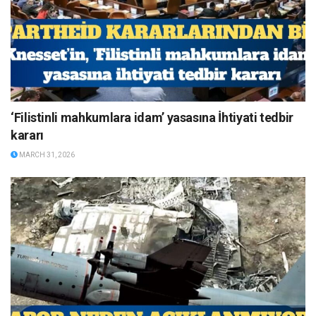
‘Filistinli mahkumlara idam’ yasasına İhtiyati tedbir
kararı
MARCH 31, 2026