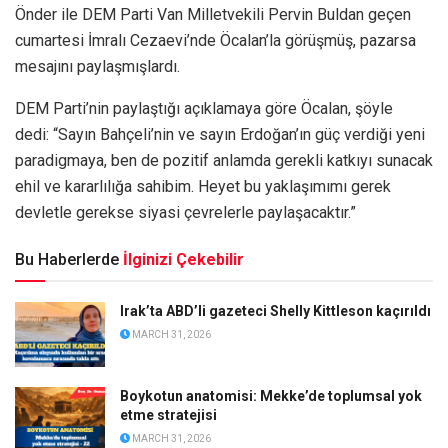
Önder ile DEM Parti Van Milletvekili Pervin Buldan geçen
cumartesi İmralı Cezaevi’nde Öcalan’la görüşmüş, pazarsa
mesajını paylaşmışlardı.
DEM Parti’nin paylaştığı açıklamaya göre Öcalan, şöyle
dedi: “Sayın Bahçeli’nin ve sayın Erdoğan’ın güç verdiği yeni
paradigmaya, ben de pozitif anlamda gerekli katkıyı sunacak
ehil ve kararlılığa sahibim. Heyet bu yaklaşımımı gerek
devletle gerekse siyasi çevrelerle paylaşacaktır.”
Bu Haberlerde
İlginizi Çekebilir
Irak’ta ABD’li gazeteci Shelly Kittleson kaçırıldı
MARCH 31, 2026
Boykotun anatomisi: Mekke’de toplumsal yok
etme stratejisi
MARCH 31, 2026