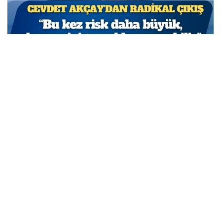
TCMB Başkan Yardımcısı Cevdet Akçay: Bu adımlar
atılmasa enflasyon yüzde 150-200’e ulaşabilirdi
MARCH 31, 2026