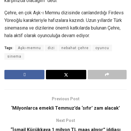
karşınızda olacağım” dedi.
Çehre, en çok Aşk-ı Memnu dizisinde canlandırdığı Firdevs
Yöreoğlu karakteriyle hafızalara kazındı. Uzun yıllardır Türk
sinemasına ve dizilerine önemli katkılarda bulunan Çehre,
hala aktif olarak oyunculuğa devam ediyor.
Tags:
Aşkı-memnu
dizi
nebahat çehre
oyuncu
sinema
Previous Post
‘Milyonlarca emekli Temmuz’da ‘sıfır’ zam alacak’
Next Post
“İsmail Küçükkaya 1 milyon TL maaş alıyor” iddiası