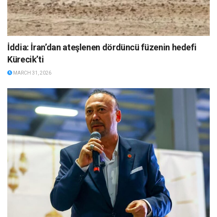
İddia: İran’dan ateşlenen dördüncü füzenin hedefi
Kürecik’ti
MARCH 31, 2026