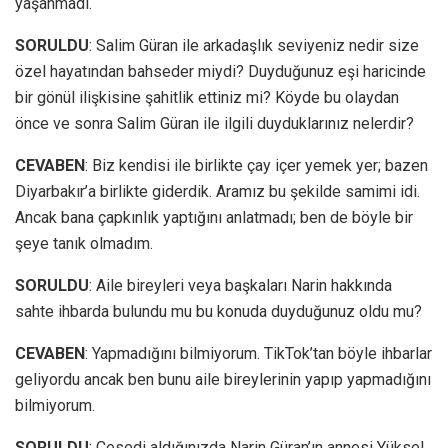
yaşanmadı.
SORULDU
: Salim Güran ile arkadaşlık seviyeniz nedir size
özel hayatından bahseder miydi? Duyduğunuz eşi haricinde
bir gönül ilişkisine şahitlik ettiniz mi? Köyde bu olaydan
önce ve sonra Salim Güran ile ilgili duyduklarınız nelerdir?
CEVABEN
: Biz kendisi ile birlikte çay içer yemek yer; bazen
Diyarbakır’a birlikte giderdik. Aramız bu şekilde samimi idi.
Ancak bana çapkınlık yaptığını anlatmadı; ben de böyle bir
şeye tanık olmadım.
SORULDU
: Aile bireyleri veya başkaları Narin hakkında
sahte ihbarda bulundu mu bu konuda duyduğunuz oldu mu?
CEVABEN
: Yapmadığını bilmiyorum. TikTok’tan böyle ihbarlar
geliyordu ancak ben bunu aile bireylerinin yapıp yapmadığını
bilmiyorum.
SORULDU
: Cesedi aldığınızda Narin Güran’ın annesi Yüksel