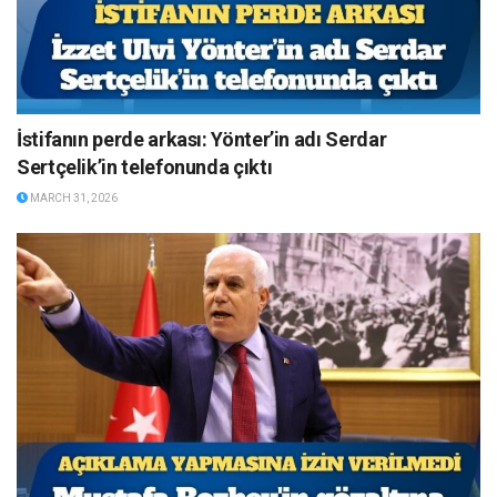
İstifanın perde arkası: Yönter’in adı Serdar
Sertçelik’in telefonunda çıktı
MARCH 31, 2026