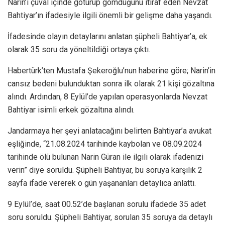
Narin’i çuval içinde götürüp gömdüğünü itiraf eden Nevzat
Bahtiyar’ın ifadesiyle ilgili önemli bir gelişme daha yaşandı.
İfadesinde olayın detaylarını anlatan şüpheli Bahtiyar’a, ek
olarak 35 soru da yöneltildiği ortaya çıktı.
Habertürk’ten Mustafa Şekeroğlu’nun haberine göre; Narin’in
cansız bedeni bulunduktan sonra ilk olarak 21 kişi gözaltına
alındı. Ardından, 8 Eylül’de yapılan operasyonlarda Nevzat
Bahtiyar isimli erkek gözaltına alındı.
Jandarmaya her şeyi anlatacağını belirten Bahtiyar’a avukat
eşliğinde, “21.08.2024 tarihinde kaybolan ve 08.09.2024
tarihinde ölü bulunan Narin Güran ile ilgili olarak ifadenizi
verin” diye soruldu. Şüpheli Bahtiyar, bu soruya karşılık 2
sayfa ifade vererek o gün yaşananları detaylıca anlattı.
9 Eylül’de, saat 00.52’de başlanan sorulu ifadede 35 adet
soru soruldu. Şüpheli Bahtiyar, sorulan 35 soruya da detaylı