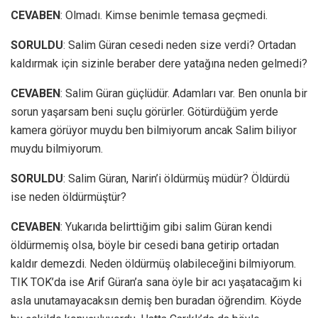
CEVABEN
: Olmadı. Kimse benimle temasa geçmedi.
SORULDU
: Salim Güran cesedi neden size verdi? Ortadan
kaldırmak için sizinle beraber dere yatağına neden gelmedi?
CEVABEN
: Salim Güran güçlüdür. Adamları var. Ben onunla bir
sorun yaşarsam beni suçlu görürler. Götürdüğüm yerde
kamera görüyor muydu ben bilmiyorum ancak Salim biliyor
muydu bilmiyorum.
SORULDU
: Salim Güran, Narin’i öldürmüş müdür? Öldürdü
ise neden öldürmüştür?
CEVABEN
: Yukarıda belirttiğim gibi salim Güran kendi
öldürmemiş olsa, böyle bir cesedi bana getirip ortadan
kaldır demezdi. Neden öldürmüş olabileceğini bilmiyorum.
TIK TOK’da ise Arif Güran’a sana öyle bir acı yaşatacağım ki
asla unutamayacaksın demiş ben buradan öğrendim. Köyde