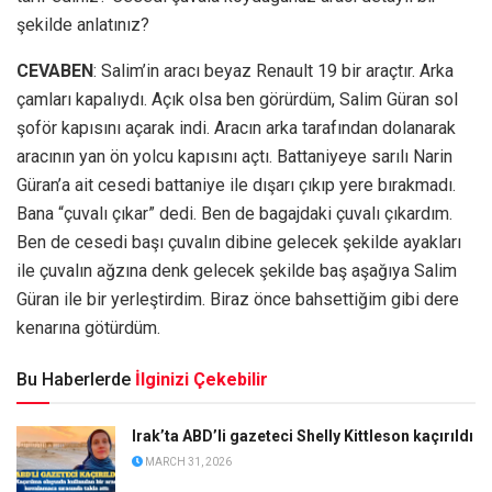
şekilde anlatınız?
CEVABEN
: Salim’in aracı beyaz Renault 19 bir araçtır. Arka
çamları kapalıydı. Açık olsa ben görürdüm, Salim Güran sol
şoför kapısını açarak indi. Aracın arka tarafından dolanarak
aracının yan ön yolcu kapısını açtı. Battaniyeye sarılı Narin
Güran’a ait cesedi battaniye ile dışarı çıkıp yere bırakmadı.
Bana “çuvalı çıkar” dedi. Ben de bagajdaki çuvalı çıkardım.
Ben de cesedi başı çuvalın dibine gelecek şekilde ayakları
ile çuvalın ağzına denk gelecek şekilde baş aşağıya Salim
Güran ile bir yerleştirdim. Biraz önce bahsettiğim gibi dere
kenarına götürdüm.
Bu Haberlerde
İlginizi Çekebilir
Irak’ta ABD’li gazeteci Shelly Kittleson kaçırıldı
MARCH 31, 2026