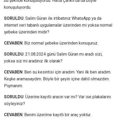
bu şekilde konuşuluyordu. Hatta Çarıklı’da da böyle
konuşuluyordu.
SORULDU
: Salim Güran ile irtibatınız WhatsApp ya da
internet veri tabanlı uygulamalar üzerinden mi yoksa normal
şebeke üzerinden midir?
CEVABEN
: Biz normal şebeke üzerinden konuşuruz.
SORULDU
: 21.08.2024 günü Salim Güran mı aradı sizi,
yoksa siz mi aradınız ilk olarak?
CEVABEN
: Ben su kesintisi için aradım. Yani ilk ben aradım.
Keşke aramasaydım. Böyle bir şeyin içine dahil olmazdım.
Pişmanım.
SORULDU
: Üzerine kayıtlı aracın var mı? Var ise plakalarını
söyleyiniz?
CEVABEN
: Benim üzerime kayıtlı bir araç yoktur.