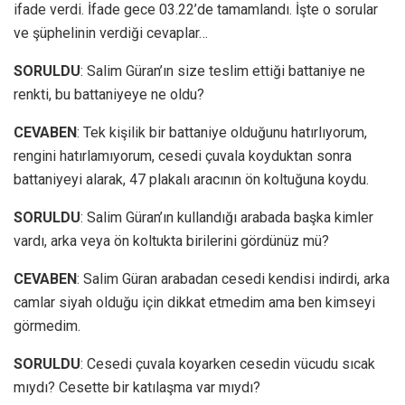
ifade verdi. İfade gece 03.22’de tamamlandı. İşte o sorular
ve şüphelinin verdiği cevaplar…
SORULDU
: Salim Güran’ın size teslim ettiği battaniye ne
renkti, bu battaniyeye ne oldu?
CEVABEN
: Tek kişilik bir battaniye olduğunu hatırlıyorum,
rengini hatırlamıyorum, cesedi çuvala koyduktan sonra
battaniyeyi alarak, 47 plakalı aracının ön koltuğuna koydu.
SORULDU
: Salim Güran’ın kullandığı arabada başka kimler
vardı, arka veya ön koltukta birilerini gördünüz mü?
CEVABEN
: Salim Güran arabadan cesedi kendisi indirdi, arka
camlar siyah olduğu için dikkat etmedim ama ben kimseyi
görmedim.
SORULDU
: Cesedi çuvala koyarken cesedin vücudu sıcak
mıydı? Cesette bir katılaşma var mıydı?