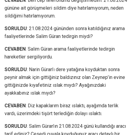
CEVABEN
: Ben cep telefonumu değiştirmedim. 21.08.2024
gününe ait görüşmeleri sildim diye hatırlamıyorum, neden
sildiğimi hatırlamıyorum.
SORULDU
: 21.08.2024 gününden sonra katıldığınız arama
faaliyetlerinde Salim Güran tedirgin miydi?
CEVABEN
: Salim Güran arama faaliyetlerinde tedirgin
hareketler sergiliyordu.
SORULDU
: Narin Güran’ı dere yatağına koyduktan sonra
peynir almak için gittiğiniz baldızınız olan Zeynep’in evine
gittiğinizde kıyafetiniz ıslak mıydı? Ayağınızdaki
ayakkabınız ıslak mıydı?
CEVABEN
: Diz kapaklarım biraz ıslaktı, ayağımda terlik
vardı, üzerimdeki tişört terlediğin dolayı ıslaktı.
SORULDU
: Salim Güran’ın 21.08.2024 günü kullandığı aracı
tarif ediniz? Cesedi çuvala koyduğunuz aracı detaylı bir