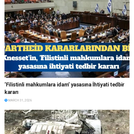
‘Filistinli mahkumlara idam’ yasasına İhtiyati tedbir
kararı
MARCH 31, 2026