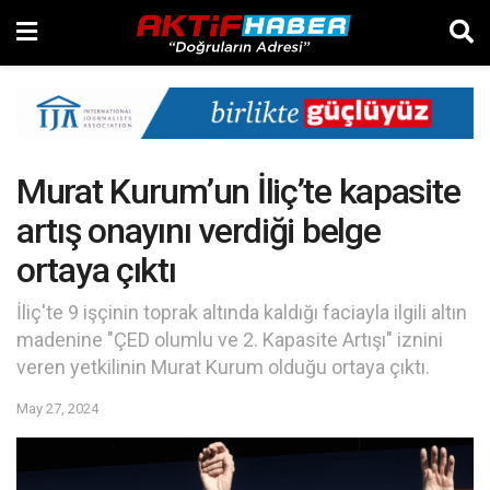
Murat Kurum’un İliç’te kapasite
artış onayını verdiği belge
ortaya çıktı
İliç'te 9 işçinin toprak altında kaldığı faciayla ilgili altın
madenine "ÇED olumlu ve 2. Kapasite Artışı" iznini
veren yetkilinin Murat Kurum olduğu ortaya çıktı.
May 27, 2024