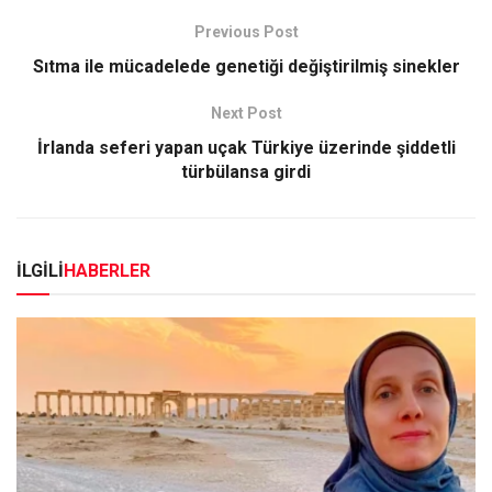
Previous Post
Sıtma ile mücadelede genetiği değiştirilmiş sinekler
Next Post
İrlanda seferi yapan uçak Türkiye üzerinde şiddetli
türbülansa girdi
İLGİLİ
HABERLER