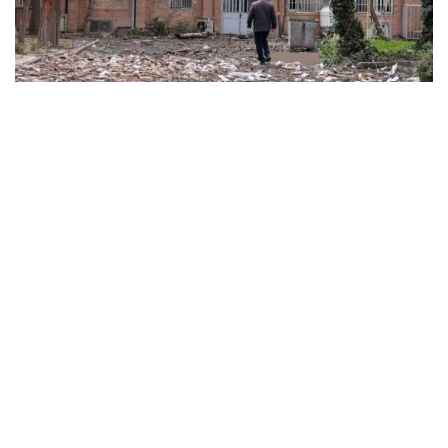
ABD ve İsrail’in başlattığı savaş üniversitelere sıçradı:
İran’da 21 kurum hasar gördü, Körfez’de uzaktan
eğitime geçildi
MARCH 31, 2026