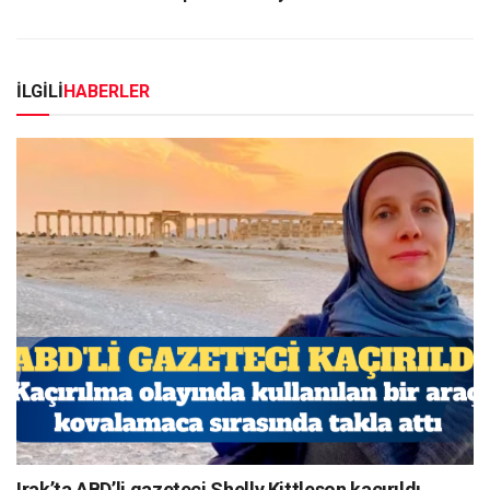
İLGİLİ
HABERLER
Irak’ta ABD’li gazeteci Shelly Kittleson kaçırıldı