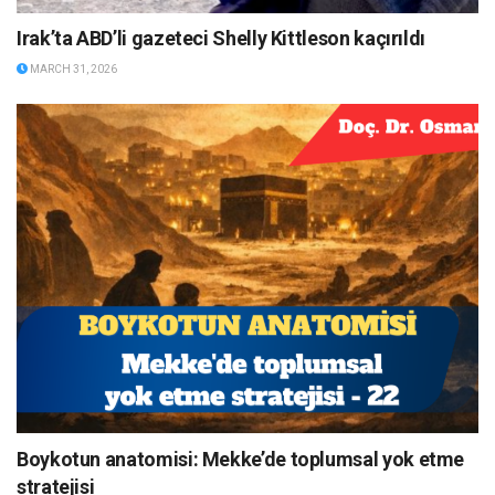
Irak’ta ABD’li gazeteci Shelly Kittleson kaçırıldı
MARCH 31, 2026
Boykotun anatomisi: Mekke’de toplumsal yok etme
stratejisi