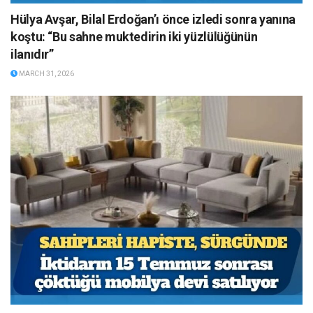
Hülya Avşar, Bilal Erdoğan’ı önce izledi sonra yanına
koştu: “Bu sahne muktedirin iki yüzlülüğünün
ilanıdır”
MARCH 31, 2026