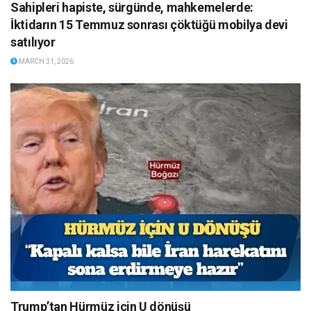
Sahipleri hapiste, sürgünde, mahkemelerde:
İktidarın 15 Temmuz sonrası çöktüğü mobilya devi
satılıyor
MARCH 31, 2026
Trump’tan Hürmüz için U dönüşü