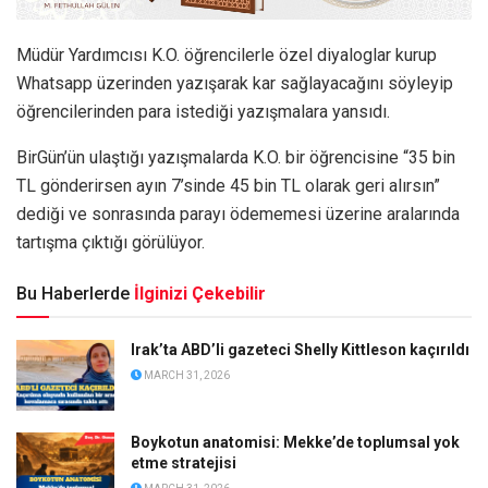
Müdür Yardımcısı K.O. öğrencilerle özel diyaloglar kurup
Whatsapp üzerinden yazışarak kar sağlayacağını söyleyip
öğrencilerinden para istediği yazışmalara yansıdı.
BirGün’ün ulaştığı yazışmalarda K.O. bir öğrencisine “35 bin
TL gönderirsen ayın 7’sinde 45 bin TL olarak geri alırsın”
dediği ve sonrasında parayı ödememesi üzerine aralarında
tartışma çıktığı görülüyor.
Bu Haberlerde
İlginizi Çekebilir
Irak’ta ABD’li gazeteci Shelly Kittleson kaçırıldı
MARCH 31, 2026
Boykotun anatomisi: Mekke’de toplumsal yok
etme stratejisi