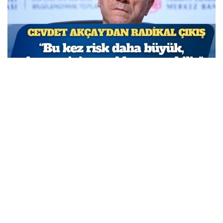
TCMB Başkan Yardımcısı Cevdet Akçay: Bu adımlar
atılmasa enflasyon yüzde 150-200’e ulaşabilirdi
MARCH 31, 2026