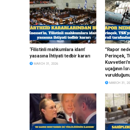
‘Filistinli mahkumlara idam’
”Rapor nede
yasasına İhtiyati tedbir kararı
Perinçek, Tü
Kuvvetleri’
MARCH 31, 2026
uçağının İsr
vurulduğun
MARCH 31, 20