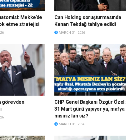
natomisi: Mekke’de
Can Holding soruşturmasında
ok etme stratejisi
Kenan Tekdağ tahliye edildi
26
MARCH 31, 2026
m görevden
CHP Genel Başkanı Özgür Özel:
ı
31 Mart günü yapıyor ya, mafya
mısınız lan siz?
26
MARCH 31, 2026