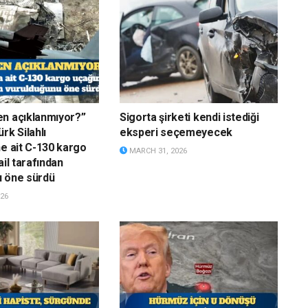
n açıklanmıyor?”
Sigorta şirketi kendi istediği
rk Silahlı
eksperi seçemeyecek
ne ait C-130 kargo
MARCH 31, 2026
ail tarafından
u öne sürdü
26