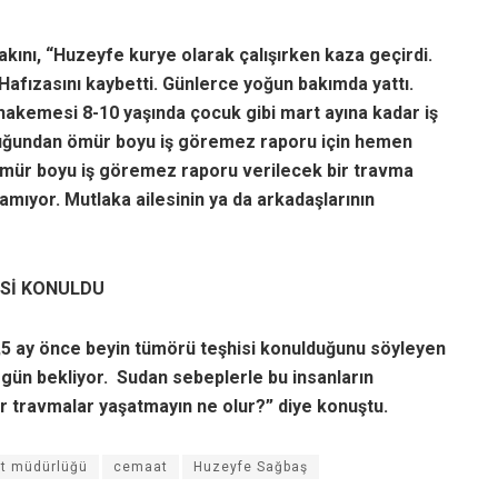
akını, “Huzeyfe kurye olarak çalışırken kaza geçirdi.
Hafızasını kaybetti. Günlerce yoğun bakımda yattı.
uhakemesi 8-10 yaşında çocuk gibi mart ayına kadar iş
duğundan ömür boyu iş göremez raporu için hemen
ömür boyu iş göremez raporu verilecek bir travma
pamıyor. Mutlaka ailesinin ya da arkadaşlarının
İSİ KONULDU
,5 ay önce beyin tümörü teşhisi konulduğunu söyleyen
 gün bekliyor. Sudan sebeplerle bu insanların
ür travmalar yaşatmayın ne olur?” diye konuştu.
et müdürlüğü
cemaat
Huzeyfe Sağbaş