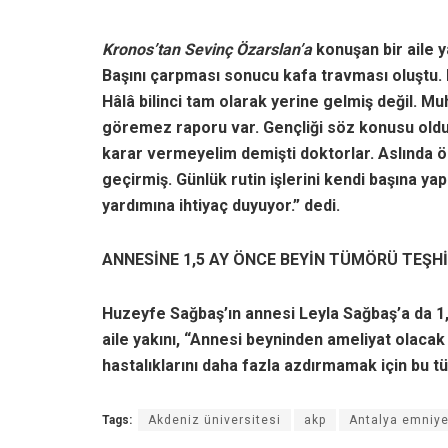
Kronos’tan Sevinç Özarslan’a
konuşan bir aile y
Başını çarpması sonucu kafa travması oluştu. 
Hâlâ bilinci tam olarak yerine gelmiş değil. M
göremez raporu var. Gençliği söz konusu ol
karar vermeyelim demişti doktorlar. Aslında 
geçirmiş. Günlük rutin işlerini kendi başına ya
yardımına ihtiyaç duyuyor.” dedi.
ANNESİNE 1,5 AY ÖNCE BEYİN TÜMÖRÜ TEŞH
Huzeyfe Sağbaş’ın annesi Leyla Sağbaş’a da 1
aile yakını, “Annesi beyninden ameliyat olacak
hastalıklarını daha fazla azdırmamak için bu t
Tags:
Akdeniz üniversitesi
akp
Antalya emniy