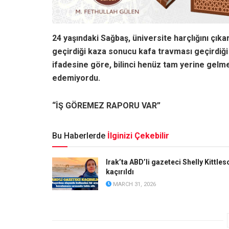
24 yaşındaki Sağbaş, üniversite harçlığını çıka
geçirdiği kaza sonucu kafa travması geçirdiği
ifadesine göre, bilinci henüz tam yerine ge
edemiyordu.
“İŞ GÖREMEZ RAPORU VAR”
Bu Haberlerde
İlginizi Çekebilir
Irak’ta ABD’li gazeteci Shelly Kittles
kaçırıldı
MARCH 31, 2026