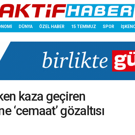
ONOMİ
DÜNYA
ÖZEL HABER
15 TEMMUZ
SPOR
İŞKEN
ken kaza geçiren
ne ‘cemaat’ gözaltısı