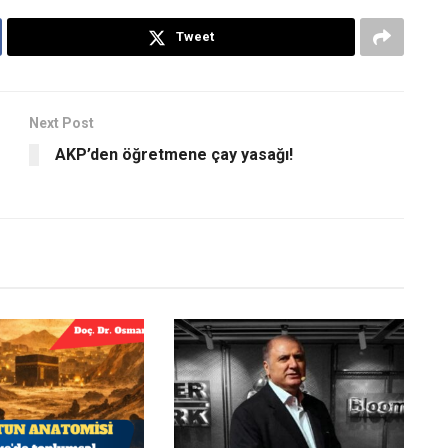
Tweet
Next Post
AKP’den öğretmene çay yasağı!