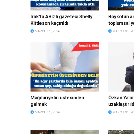
Irak’ta ABD’li gazeteci Shelly
Boykotun a
Kittleson kaçırıldı
toplumsal y
MARCH 31, 2026
MARCH 31, 20
Mağduriyetin üstesinden
Özkan Yalı
gelmek
uzaklaştırıld
MARCH 31, 2026
MARCH 31, 20