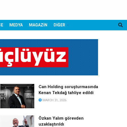
CE
MEDYA
MAGAZİN
DİĞER
Can Holding soruşturmasında
Kenan Tekdağ tahliye edildi
MARCH 31, 2026
Özkan Yalım görevden
uzaklaştırıldı