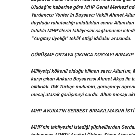
Uludağ’ın haberine göre MHP Genel Merkezi’nde
Yardımcısı Yönter’in Başsavcı Vekili Ahmet Altu
duyduğu rahatsızlığı anlattıktan sonra Altun’da
tutuklu MHP’lilerin tahliyesini sağlamasını istediğ
“Yargıtay üyeliği” teklif ettiği iddialar arasında.
GÖRÜŞME ORTAYA ÇIKINCA DOSYAYI BIRAKIP İ
Milliyetçi kökenli olduğu bilinen savcı Altun’un, 
karşı çıkan Ankara Başsavcısı Ahmet Akça ile tar
bildirildi. DW Türkçe muhabiri, görüşmeyi öğr
mesaj atarak görüşmeyi sordu. Altun mesajı o
MHP, AVUKATIN SERBEST BIRAKILMASINI İST
MHP’nin tahliyesini istediği şüphelilerden Serdar
bulunuyor. MHP’li Avukat Öktem, Sinan Ateş cinay