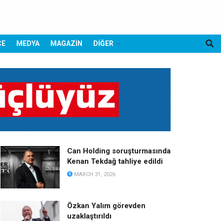
CE
MEDYA
MAGAZİN
DİĞER
Can Holding soruşturmasında
Kenan Tekdağ tahliye edildi
MARCH 31, 2026
Özkan Yalım görevden
uzaklaştırıldı