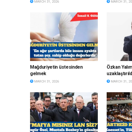
MARCH 31, 2026
MARCH 31, 20
Mağduriyetin üstesinden
Özkan Yalı
gelmek
uzaklaştırıld
MARCH 31, 2026
MARCH 31, 20