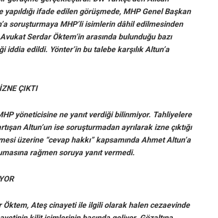
 yapıldığı ifade edilen görüşmede, MHP Genel Başkan
n’a soruşturmaya MHP’li isimlerin dâhil edilmesinden
n Avukat Serdar Öktem‘in arasında bulunduğu bazı
i iddia edildi. Yönter’in bu talebe karşılık Altun’a
ZNE ÇIKTI
MHP yöneticisine ne yanıt verdiği bilinmiyor. Tahliyelere
tışan Altun’un ise soruşturmadan ayrılarak izne çıktığı
enmesi üzerine “cevap hakkı” kapsamında Ahmet Altun’a
kumasına rağmen soruya yanıt vermedi.
İYOR
 Öktem, Ateş cinayeti ile ilgili olarak halen cezaevinde
etinin kilit isimlerinin başında geliyor. Gözaltına