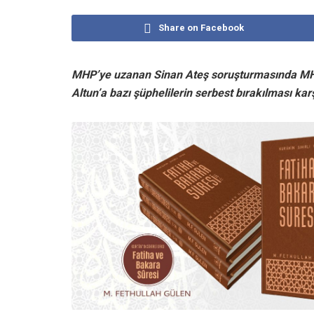
Share on Facebook
MHP’ye uzanan Sinan Ateş soruşturmasında MHP’l
Altun’a bazı şüphelilerin serbest bırakılması karşıl