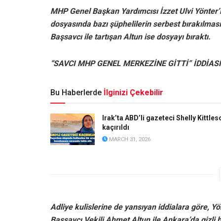
MHP Genel Başkan Yardımcısı İzzet Ulvi Yönter’
dosyasında bazı şüphelilerin serbest bırakılması ka
Başsavcı ile tartışan Altun ise dosyayı bıraktı.
“SAVCI MHP GENEL MERKEZİNE GİTTİ” İDDİASI
Bu Haberlerde
İlginizi Çekebilir
Irak’ta ABD’li gazeteci Shelly Kittles
kaçırıldı
MARCH 31, 2026
Adliye kulislerine de yansıyan iddialara göre, Y
Başsavcı Vekili Ahmet Altun ile Ankara’da gizli