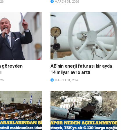
26
MARCH 31, 2026
m görevden
AB’nin enerji faturası bir ayda
ı
14 milyar avro arttı
26
MARCH 31, 2026