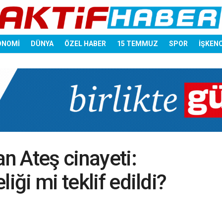
ONOMİ
DÜNYA
ÖZEL HABER
15 TEMMUZ
SPOR
İŞKEN
n Ateş cinayeti:
iği mi teklif edildi?