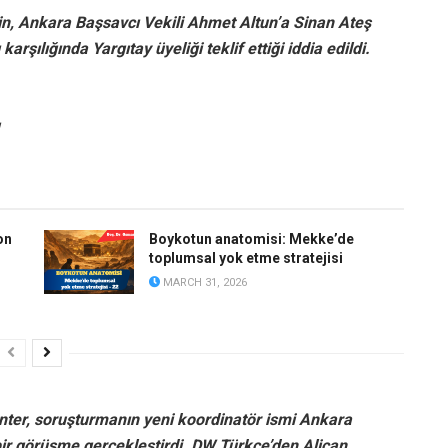
in, Ankara Başsavcı Vekili Ahmet Altun’a Sinan Ateş
rşılığında Yargıtay üyeliği teklif ettiği iddia edildi.
on
Boykotun anatomisi: Mekke’de
toplumsal yok etme stratejisi
MARCH 31, 2026
önter, soruşturmanın yeni koordinatör ismi Ankara
 bir görüşme gerçekleştirdi. DW Türkçe’den Alican