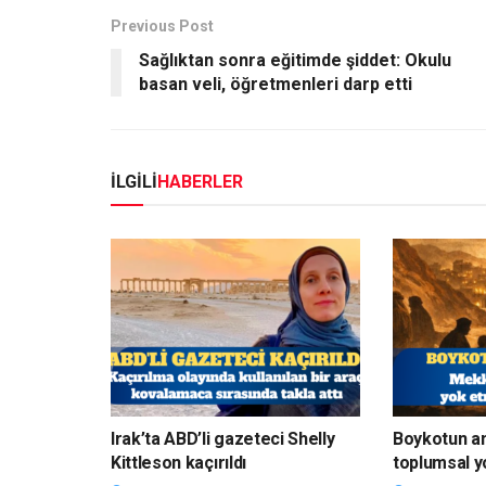
Previous Post
Sağlıktan sonra eğitimde şiddet: Okulu
basan veli, öğretmenleri darp etti
İLGİLİ
HABERLER
Irak’ta ABD’li gazeteci Shelly
Boykotun a
Kittleson kaçırıldı
toplumsal y