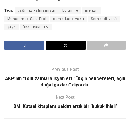
Tags:
bağımız kalmamıştır
bölünme
menzil
Muhammed Saki Erol
semerkand vakfı
Serhendi vakfı
şeyh
Übdulbaki Erol
Previous Post
AKP’nin trolü zamlara isyan etti: “Açın pencereleri, açın
doğal gazları” diyordu!
Next Post
BM: Kutsal kitaplara saldırı artık bir ‘hukuk ihlali’