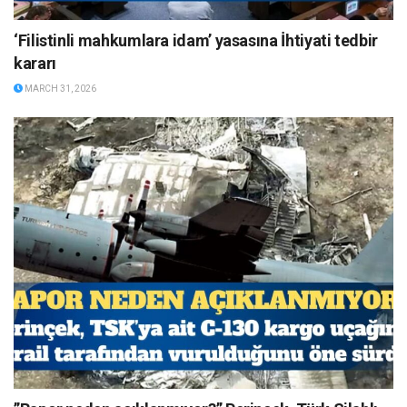
‘Filistinli mahkumlara idam’ yasasına İhtiyati tedbir
kararı
MARCH 31, 2026