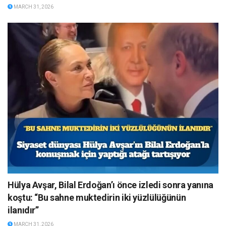
MARCH 31, 2026
Hülya Avşar, Bilal Erdoğan’ı önce izledi sonra yanına
koştu: “Bu sahne muktedirin iki yüzlülüğünün
ilanıdır”
MARCH 31, 2026