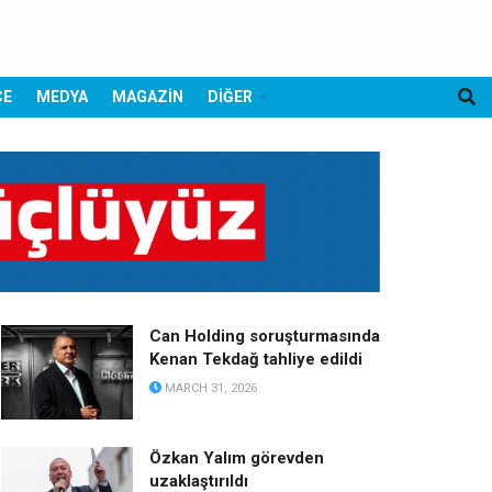
CE
MEDYA
MAGAZİN
DİĞER
Can Holding soruşturmasında
Kenan Tekdağ tahliye edildi
MARCH 31, 2026
Özkan Yalım görevden
uzaklaştırıldı