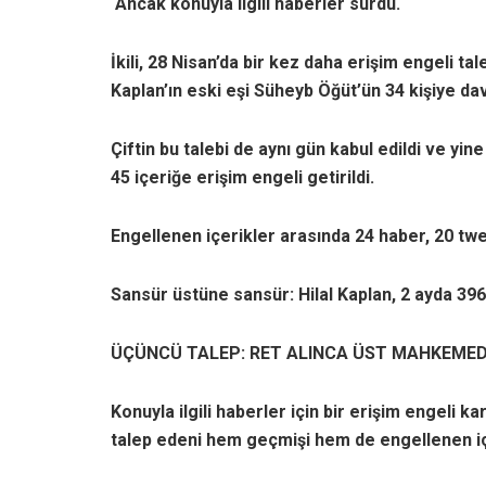
Ancak konuyla ilgili haberler sürdü.
İkili, 28 Nisan’da bir kez daha erişim engeli ta
Kaplan’ın eski eşi Süheyb Öğüt’ün 34 kişiye dava
Çiftin bu talebi de aynı gün kabul edildi ve yi
45 içeriğe erişim engeli getirildi.
Engellenen içerikler arasında 24 haber, 20 twe
Sansür üstüne sansür: Hilal Kaplan, 2 ayda 396 
ÜÇÜNCÜ TALEP: RET ALINCA ÜST MAHKEMED
Konuyla ilgili haberler için bir erişim engeli k
talep edeni hem geçmişi hem de engellenen içer