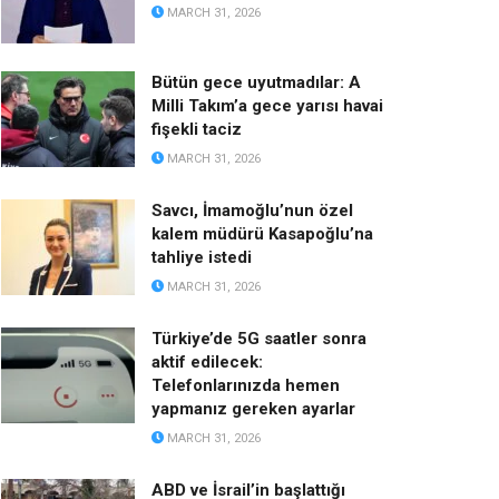
MARCH 31, 2026
Bütün gece uyutmadılar: A
Milli Takım’a gece yarısı havai
fişekli taciz
MARCH 31, 2026
Savcı, İmamoğlu’nun özel
kalem müdürü Kasapoğlu’na
tahliye istedi
MARCH 31, 2026
Türkiye’de 5G saatler sonra
aktif edilecek:
Telefonlarınızda hemen
yapmanız gereken ayarlar
MARCH 31, 2026
ABD ve İsrail’in başlattığı