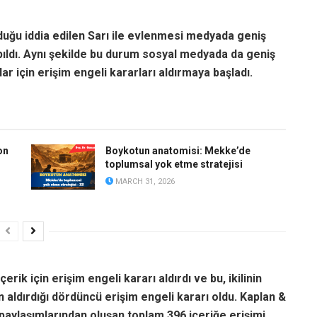
olduğu iddia edilen Sarı ile evlenmesi medyada geniş
apıldı. Aynı şekilde bu durum sosyal medyada da geniş
lar için erişim engeli kararları aldırmaya başladı.
on
Boykotun anatomisi: Mekke’de
toplumsal yok etme stratejisi
MARCH 31, 2026
çerik için erişim engeli kararı aldırdı ve bu, ikilinin
 aldırdığı dördüncü erişim engeli kararı oldu. Kaplan &
 paylaşımlarından oluşan toplam 396 içeriğe erişimi