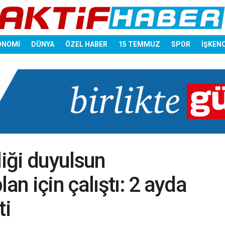
ONOMİ
DÜNYA
ÖZEL HABER
15 TEMMUZ
SPOR
İŞKEN
iği duyulsun
an için çalıştı: 2 ayda
ti