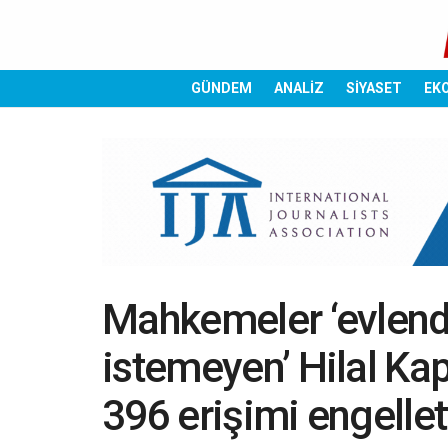
GÜNDEM
ANALİZ
SİYASET
EK
Mahkemeler ‘evlend
istemeyen’ Hilal Kapl
396 erişimi engellet