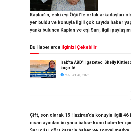
Kaplan’ın, eski eşi Öğüt’le ortak arkadaşları 
yer buldu ve konuyla ilgili çok sayıda haber y
yankı bulunca Kaplan ve eşi Sarı, ilgili paylaşım
Bu Haberlerde
İlginizi Çekebilir
Irak’ta ABD’li gazeteci Shelly Kittles
kaçırıldı
MARCH 31, 2026
Çift, son olarak 15 Haziran’da konuyla ilgili 46 i
nisan ayından bu yana bahse konu haberler için
Sarı çifti, dört kararla haber ve sosyal medya