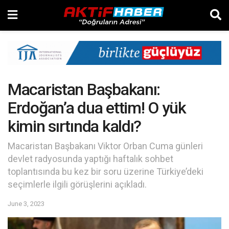
Macaristan Başbakanı:
Erdoğan’a dua ettim! O yük
kimin sırtında kaldı?
Macaristan Başbakanı Viktor Orban Cuma günleri
devlet radyosunda yaptığı haftalık sohbet
toplantısında bu kez bir soru üzerine Türkiye’deki
seçimlerle ilgili görüşlerini açıkladı.
June 3, 2023