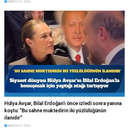
MARCH 31, 2026
Hülya Avşar, Bilal Erdoğan’ı önce izledi sonra yanına
koştu: “Bu sahne muktedirin iki yüzlülüğünün
ilanıdır”
MARCH 31, 2026