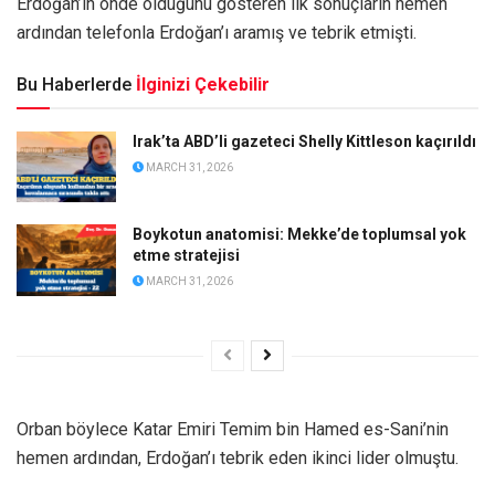
Erdoğan’ın önde olduğunu gösteren ilk sonuçların hemen
ardından telefonla Erdoğan’ı aramış ve tebrik etmişti.
Bu Haberlerde
İlginizi Çekebilir
Irak’ta ABD’li gazeteci Shelly Kittleson kaçırıldı
MARCH 31, 2026
Boykotun anatomisi: Mekke’de toplumsal yok
etme stratejisi
MARCH 31, 2026
Orban böylece Katar Emiri Temim bin Hamed es-Sani’nin
hemen ardından, Erdoğan’ı tebrik eden ikinci lider olmuştu.