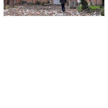
ABD ve İsrail’in başlattığı savaş üniversitelere sıçradı:
İran’da 21 kurum hasar gördü, Körfez’de uzaktan
eğitime geçildi
MARCH 31, 2026