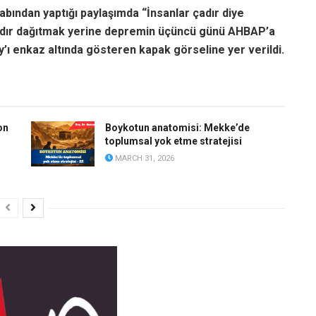
bından yaptığı paylaşımda “İnsanlar çadır diye
adır dağıtmak yerine depremin üçüncü günü AHBAP’a
y’ı enkaz altında gösteren kapak görseline yer verildi.
on
Boykotun anatomisi: Mekke’de
toplumsal yok etme stratejisi
MARCH 31, 2026