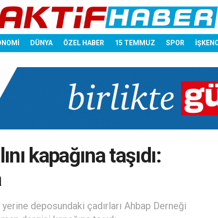
ONOMİ
DÜNYA
ÖZEL HABER
15 TEMMUZ
SPOR
İŞKEN
ını kapağına taşıdı:
a
 yerine deposundaki çadırları Ahbap Derneği