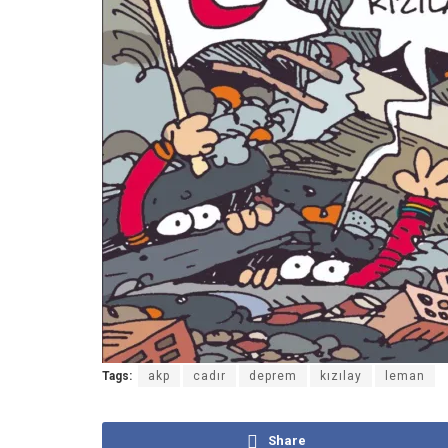
Tags:
akp
cadır
deprem
kızılay
leman
Share