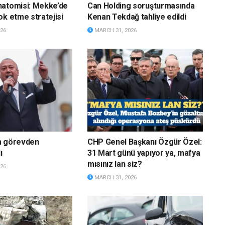
natomisi: Mekke’de
Can Holding soruşturmasında
ok etme stratejisi
Kenan Tekdağ tahliye edildi
26
MARCH 31, 2026
m görevden
CHP Genel Başkanı Özgür Özel:
ı
31 Mart günü yapıyor ya, mafya
mısınız lan siz?
26
MARCH 31, 2026