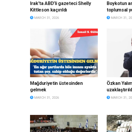
Irak’ta ABD’li gazeteci Shelly
Boykotun a
Kittleson kaçırıldı
toplumsal y
MARCH 31, 2026
MARCH 31, 20
Mağduriyetin üstesinden
Özkan Yalı
gelmek
uzaklaştırıld
MARCH 31, 2026
MARCH 31, 20