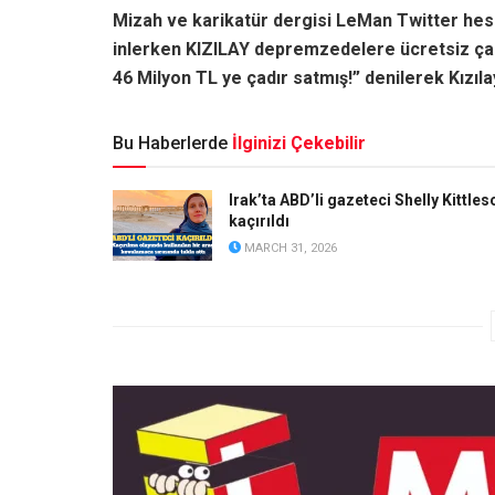
Mizah ve karikatür dergisi LeMan Twitter hesa
inlerken KIZILAY depremzedelere ücretsiz ç
46 Milyon TL ye çadır satmış!” denilerek Kızıla
Bu Haberlerde
İlginizi Çekebilir
Irak’ta ABD’li gazeteci Shelly Kittles
kaçırıldı
MARCH 31, 2026