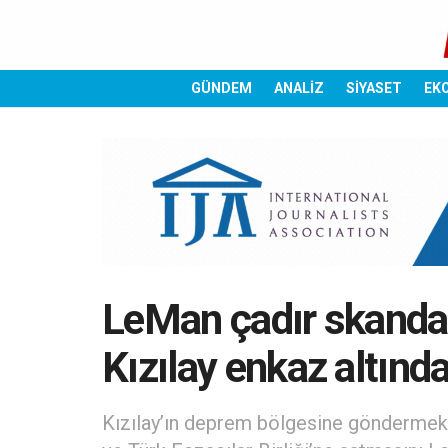
GÜNDEM
ANALİZ
SİYASET
EK
LeMan çadır skandal
Kızılay enkaz altınd
Kızılay’ın deprem bölgesine göndermek