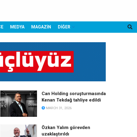
CE
MEDYA
MAGAZİN
DİĞER
Can Holding soruşturmasında
Kenan Tekdağ tahliye edildi
MARCH 31, 2026
Özkan Yalım görevden
uzaklaştırıldı