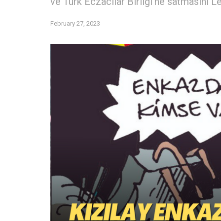
ve Türk Eczacılar Birliği’ne satmasını L
February 27, 2023