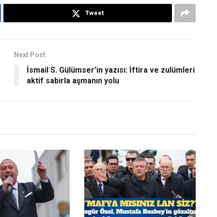
Tweet
Next Post
İsmail S. Gülümser’in yazısı: İftira ve zulümleri
aktif sabırla aşmanın yolu