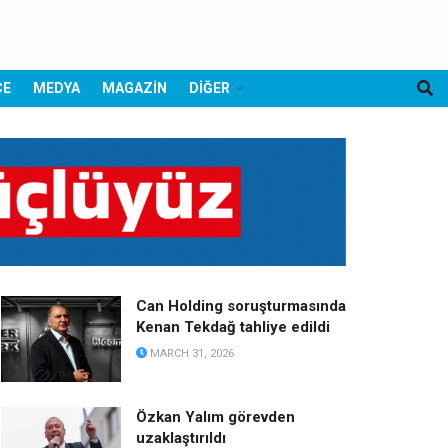
CE
MEDYA
MAGAZİN
DİĞER
Can Holding soruşturmasında
Kenan Tekdağ tahliye edildi
MARCH 31, 2026
Özkan Yalım görevden
uzaklaştırıldı