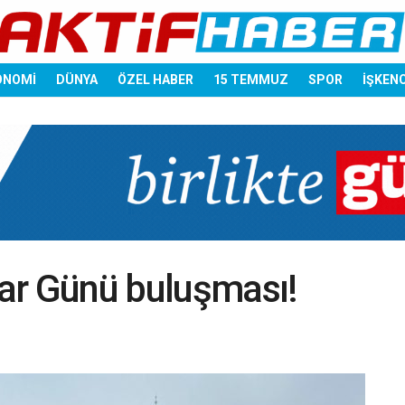
ONOMİ
DÜNYA
ÖZEL HABER
15 TEMMUZ
SPOR
İŞKEN
ar Günü buluşması!