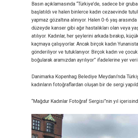
Basın açıklamasında “Türkiye’de, sadece bir gruba
başlatıldı ve halen binlerce kadın cezaevinde tutul
yapmaz gözaltına alınıyor. Halen 0-6 yaş arasında 
düzeyde kanser gibi ağır hastalıkları olan veya ya
atılıyor. Kadınlar, her şeylerini arkada bırakıp, küç
kaçmaya çalışıyorlar. Ancak birçok kadın Yunanistan
gönderiliyor ve tutuklanıyor. Birçok kadın ve çoc
boğularak aramızdan ayrılıyor” ifadelerine yer veril
Danimarka Kopenhag Belediye Meydanı’nda Türkiye’d
kadınların fotoğraflardan oluşan bir de sergi yapıld
“Mağdur Kadınlar Fotoğraf Sergisi”nin yıl içerisind