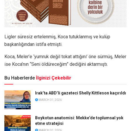
Ligler süresiz ertelenmiş, Koca tutuklanmış ve kulüp
başkanlığından istifa etmişti.
Koca, Meler’e ‘yumruk değil tokat attığını’ öne sürmüş, Meler
ise Koca’nın “Seni öldüreceğim” dediğini aktarmıştı.
Bu Haberlerde
İlginizi Çekebilir
Irak’ta ABD’li gazeteci Shelly Kittleson kaçırıldı
MARCH 31, 2026
Boykotun anatomisi: Mekke’de toplumsal yok
etme stratejisi
MARCH 31, 2026