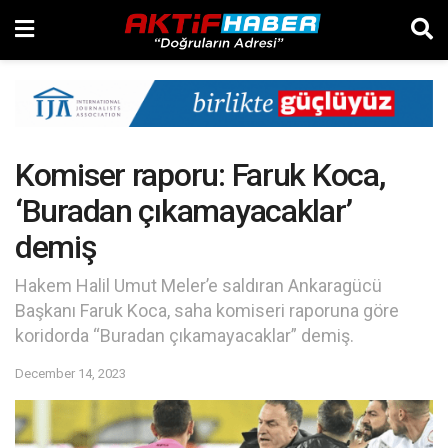
Komiser raporu: Faruk Koca,
‘Buradan çıkamayacaklar’
demiş
Hakem Halil Umut Meler’e saldıran Ankaragücü
Başkanı Faruk Koca, saha komiseri raporuna göre
koridorda “Buradan çıkamayacaklar” demiş.
December 14, 2023