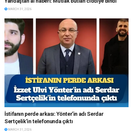
Yandaştan al haberi: Mutlak butlan ciddiye bindi
MARCH 31, 2026
İstifanın perde arkası: Yönter’in adı Serdar
Sertçelik’in telefonunda çıktı
MARCH 31, 2026