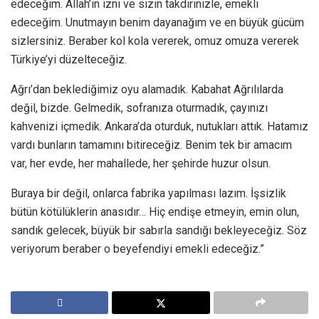
edeceğim. Allah’ın izni ve sizin takdirinizle, emekli
edeceğim. Unutmayın benim dayanağım ve en büyük gücüm
sizlersiniz. Beraber kol kola vererek, omuz omuza vererek
Türkiye’yi düzelteceğiz.
Ağrı’dan beklediğimiz oyu alamadık. Kabahat Ağrılılarda
değil, bizde. Gelmedik, sofranıza oturmadık, çayınızı
kahvenizi içmedik. Ankara’da oturduk, nutukları attık. Hatamız
vardı bunların tamamını bitireceğiz. Benim tek bir amacım
var, her evde, her mahallede, her şehirde huzur olsun.
Buraya bir değil, onlarca fabrika yapılması lazım. İşsizlik
bütün kötülüklerin anasıdır… Hiç endişe etmeyin, emin olun,
sandık gelecek, büyük bir sabırla sandığı bekleyeceğiz. Söz
veriyorum beraber o beyefendiyi emekli edeceğiz.”