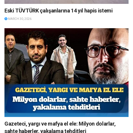
Eski TÜVTÜRK çalışanlarına 14 yıl hapis istemi
MARCH 30, 2026
Gazeteci, yargı ve mafya el ele: Milyon dolarlar,
sahte haberler, yakalama tehditleri