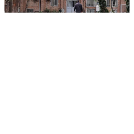
ABD ve İsrail’in başlattığı savaş üniversitelere sıçradı:
İran’da 21 kurum hasar gördü, Körfez’de uzaktan
eğitime geçildi
MARCH 31, 2026