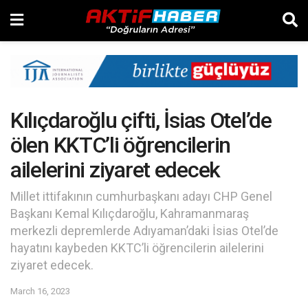
Kılıçdaroğlu çifti, İsias Otel’de
ölen KKTC’li öğrencilerin
ailelerini ziyaret edecek
Millet ittifakının cumhurbaşkanı adayı CHP Genel
Başkanı Kemal Kılıçdaroğlu, Kahramanmaraş
merkezli depremlerde Adıyaman’daki İsias Otel’de
hayatını kaybeden KKTC’li öğrencilerin ailelerini
ziyaret edecek.
March 16, 2023