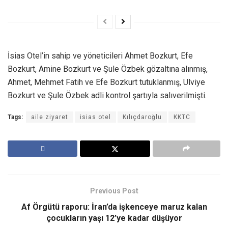
İsias Otel’in sahip ve yöneticileri Ahmet Bozkurt, Efe
Bozkurt, Amine Bozkurt ve Şule Özbek gözaltına alınmış,
Ahmet, Mehmet Fatih ve Efe Bozkurt tutuklanmış, Ulviye
Bozkurt ve Şule Özbek adli kontrol şartıyla salıverilmişti.
Tags:
aile ziyaret
isias otel
Kılıçdaroğlu
KKTC
Previous Post
Af Örgütü raporu: İran’da işkenceye maruz kalan
çocukların yaşı 12’ye kadar düşüyor