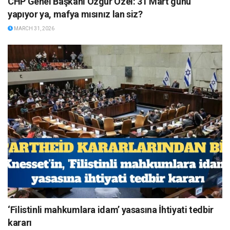
CHP Genel Başkanı Özgür Özel: 31 Mart günü
yapıyor ya, mafya mısınız lan siz?
MARCH 31, 2026
‘Filistinli mahkumlara idam’ yasasına İhtiyati tedbir
kararı