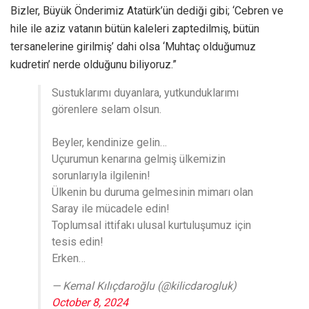
Bizler, Büyük Önderimiz Atatürk’ün dediği gibi; ‘Cebren ve
hile ile aziz vatanın bütün kaleleri zaptedilmiş, bütün
tersanelerine girilmiş’ dahi olsa ‘Muhtaç olduğumuz
kudretin’ nerde olduğunu biliyoruz.”
Sustuklarımı duyanlara, yutkunduklarımı
görenlere selam olsun.
Beyler, kendinize gelin…
Uçurumun kenarına gelmiş ülkemizin
sorunlarıyla ilgilenin!
Ülkenin bu duruma gelmesinin mimarı olan
Saray ile mücadele edin!
Toplumsal ittifakı ulusal kurtuluşumuz için
tesis edin!
Erken…
— Kemal Kılıçdaroğlu (@kilicdarogluk)
October 8, 2024