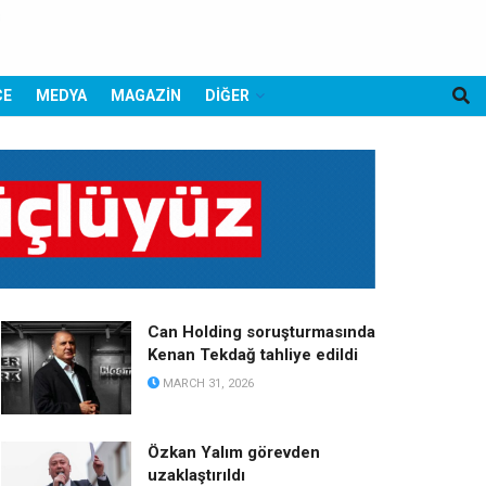
CE
MEDYA
MAGAZİN
DİĞER
Can Holding soruşturmasında
Kenan Tekdağ tahliye edildi
MARCH 31, 2026
Özkan Yalım görevden
uzaklaştırıldı