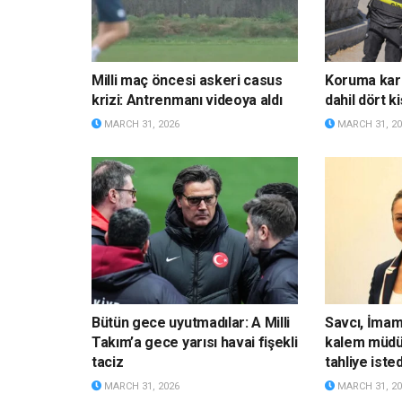
Milli maç öncesi askeri casus
Koruma kara
krizi: Antrenmanı videoya aldı
dahil dört ki
MARCH 31, 2026
MARCH 31, 20
Bütün gece uyutmadılar: A Milli
Savcı, İmam
Takım’a gece yarısı havai fişekli
kalem müdü
taciz
tahliye isted
MARCH 31, 2026
MARCH 31, 20