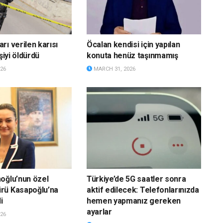
rı verilen karısı
Öcalan kendisi için yapılan
şiyi öldürdü
konuta henüz taşınmamış
26
MARCH 31, 2026
oğlu’nun özel
Türkiye’de 5G saatler sonra
rü Kasapoğlu’na
aktif edilecek: Telefonlarınızda
i
hemen yapmanız gereken
ayarlar
26