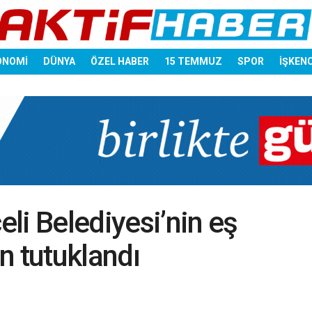
ONOMİ
DÜNYA
ÖZEL HABER
15 TEMMUZ
SPOR
İŞKEN
li Belediyesi’nin eş
n tutuklandı