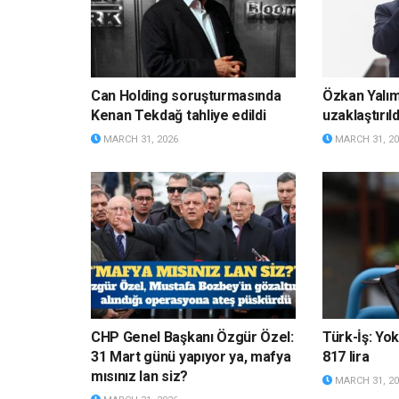
Can Holding soruşturmasında
Özkan Yalı
Kenan Tekdağ tahliye edildi
uzaklaştırıld
MARCH 31, 2026
MARCH 31, 20
CHP Genel Başkanı Özgür Özel:
Türk-İş: Yok
31 Mart günü yapıyor ya, mafya
817 lira
mısınız lan siz?
MARCH 31, 20