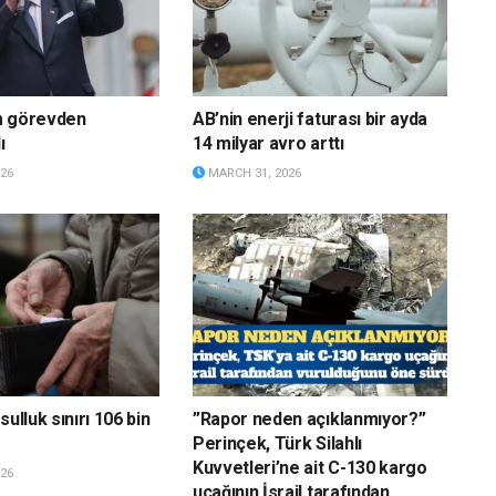
m görevden
AB’nin enerji faturası bir ayda
ı
14 milyar avro arttı
26
MARCH 31, 2026
sulluk sınırı 106 bin
”Rapor neden açıklanmıyor?”
Perinçek, Türk Silahlı
Kuvvetleri’ne ait C-130 kargo
26
uçağının İsrail tarafından