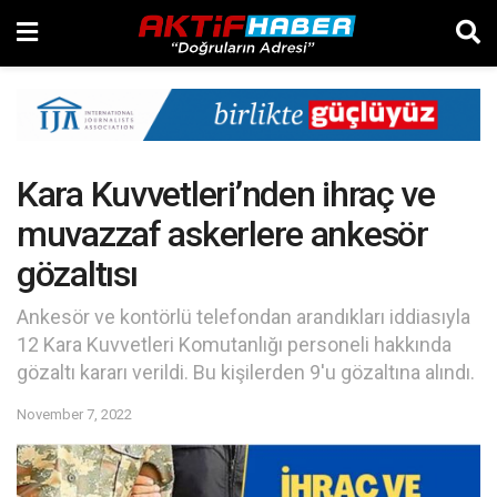
Kara Kuvvetleri’nden ihraç ve
muvazzaf askerlere ankesör
gözaltısı
Ankesör ve kontörlü telefondan arandıkları iddiasıyla
12 Kara Kuvvetleri Komutanlığı personeli hakkında
gözaltı kararı verildi. Bu kişilerden 9'u gözaltına alındı.
November 7, 2022