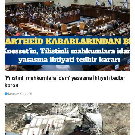
‘Filistinli mahkumlara idam’ yasasına İhtiyati tedbir
kararı
MARCH 31, 2026