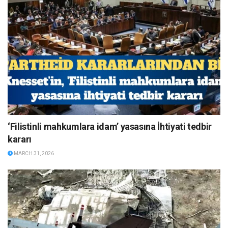
‘Filistinli mahkumlara idam’ yasasına İhtiyati tedbir
kararı
MARCH 31, 2026