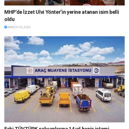
MHP’de İzzet Ulvi Yönter’in yerine atanan isim belli
oldu
MARCH 30, 2026
Eski TÜVTÜRK çalışanlarına 14 yıl hapis istemi