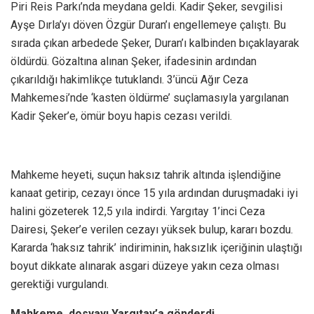
Piri Reis Parkı’nda meydana geldi. Kadir Şeker, sevgilisi
Ayşe Dırla’yı döven Özgür Duran’ı engellemeye çalıştı. Bu
sırada çıkan arbedede Şeker, Duran’ı kalbinden bıçaklayarak
öldürdü. Gözaltına alınan Şeker, ifadesinin ardından
çıkarıldığı hakimlikçe tutuklandı. 3’üncü Ağır Ceza
Mahkemesi’nde ‘kasten öldürme’ suçlamasıyla yargılanan
Kadir Şeker’e, ömür boyu hapis cezası verildi.
Mahkeme heyeti, suçun haksız tahrik altında işlendiğine
kanaat getirip, cezayı önce 15 yıla ardından duruşmadaki iyi
halini gözeterek 12,5 yıla indirdi. Yargıtay 1’inci Ceza
Dairesi, Şeker’e verilen cezayı yüksek bulup, kararı bozdu.
Kararda ‘haksız tahrik’ indiriminin, haksızlık içeriğinin ulaştığı
boyut dikkate alınarak asgari düzeye yakın ceza olması
gerektiği vurgulandı.
Mahkeme, dosyayı Yargıtay’a gönderdi