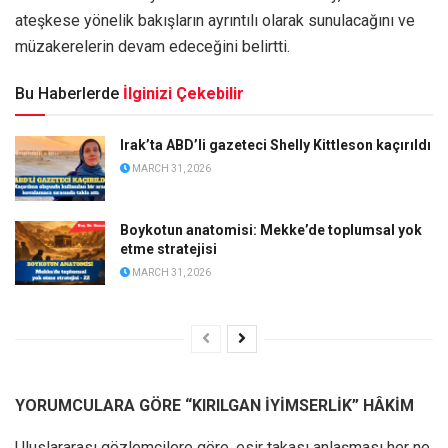
ateşkese yönelik bakışların ayrıntılı olarak sunulacağını ve
müzakerelerin devam edeceğini belirtti.
Bu Haberlerde
İlginizi Çekebilir
Irak’ta ABD’li gazeteci Shelly Kittleson kaçırıldı
MARCH 31, 2026
Boykotun anatomisi: Mekke’de toplumsal yok
etme stratejisi
MARCH 31, 2026
YORUMCULARA GÖRE “KIRILGAN İYİMSERLİK” HÂKİM
Uluslararası gözlemcilere göre, esir takası anlaşması her ne