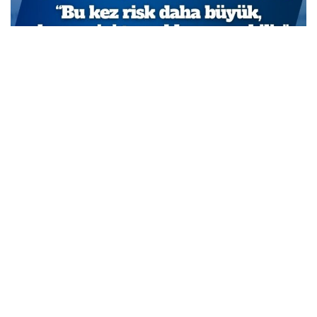
TCMB Başkan Yardımcısı Cevdet Akçay: Bu adımlar
atılmasa enflasyon yüzde 150-200’e ulaşabilirdi
MARCH 31, 2026