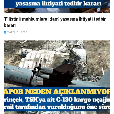
‘Filistinli mahkumlara idam’ yasasına İhtiyati tedbir
kararı
MARCH 31, 2026