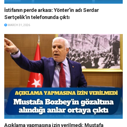
İstifanın perde arkası: Yönter’in adı Serdar
Sertçelik’in telefonunda çıktı
MARCH 31, 2026
Açıklama yapmasına izin verilmedi: Mustafa