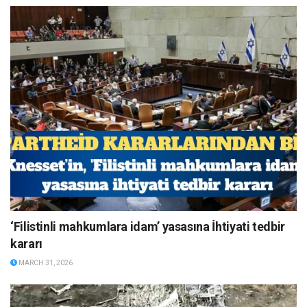
‘Filistinli mahkumlara idam’ yasasına İhtiyati tedbir
kararı
MARCH 31, 2026