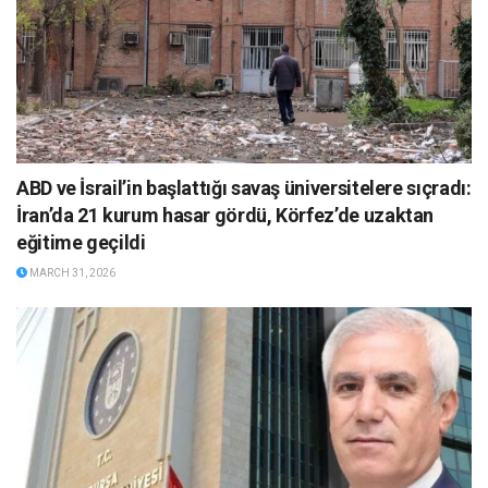
ABD ve İsrail’in başlattığı savaş üniversitelere sıçradı:
İran’da 21 kurum hasar gördü, Körfez’de uzaktan
eğitime geçildi
MARCH 31, 2026