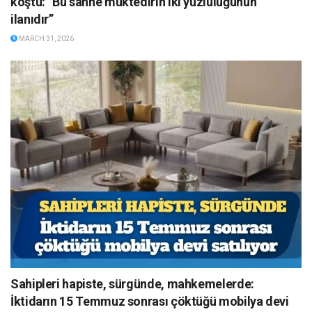
koştu: “Bu sahne muktedirin iki yüzlülüğünün
ilanıdır”
MARCH 31, 2026
Sahipleri hapiste, sürgünde, mahkemelerde:
İktidarın 15 Temmuz sonrası çöktüğü mobilya devi