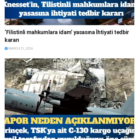
‘Filistinli mahkumlara idam’ yasasına İhtiyati tedbir
kararı
MARCH 31, 2026