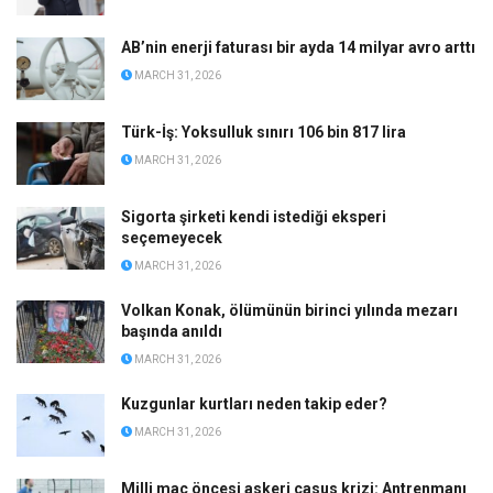
AB’nin enerji faturası bir ayda 14 milyar avro arttı
MARCH 31, 2026
Türk-İş: Yoksulluk sınırı 106 bin 817 lira
MARCH 31, 2026
Sigorta şirketi kendi istediği eksperi
seçemeyecek
MARCH 31, 2026
Volkan Konak, ölümünün birinci yılında mezarı
başında anıldı
MARCH 31, 2026
Kuzgunlar kurtları neden takip eder?
MARCH 31, 2026
Milli maç öncesi askeri casus krizi: Antrenmanı