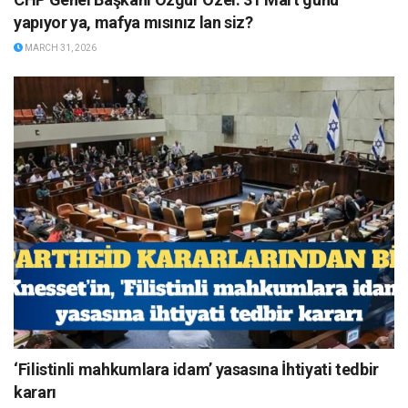
yapıyor ya, mafya mısınız lan siz?
MARCH 31, 2026
‘Filistinli mahkumlara idam’ yasasına İhtiyati tedbir
kararı