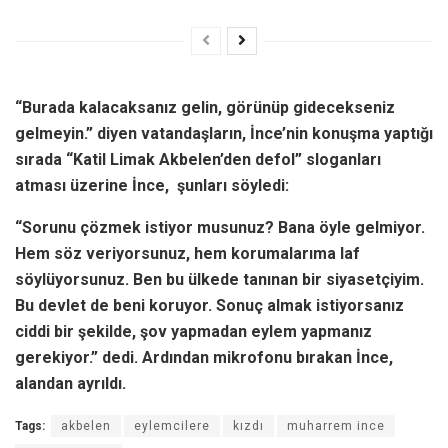
“Burada kalacaksanız gelin, görünüp gidecekseniz
gelmeyin.” diyen vatandaşların, İnce’nin konuşma yaptığı
sırada “Katil Limak Akbelen’den defol” sloganları
atması üzerine İnce, şunları söyledi:
“Sorunu çözmek istiyor musunuz? Bana öyle gelmiyor.
Hem söz veriyorsunuz, hem korumalarıma laf
söylüyorsunuz. Ben bu ülkede tanınan bir siyasetçiyim.
Bu devlet de beni koruyor. Sonuç almak istiyorsanız
ciddi bir şekilde, şov yapmadan eylem yapmanız
gerekiyor.” dedi. Ardından mikrofonu bırakan İnce,
alandan ayrıldı.
Tags:
akbelen
eylemcilere
kızdı
muharrem ince