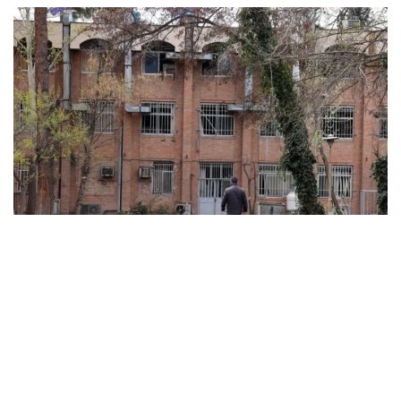
ABD ve İsrail’in başlattığı savaş üniversitelere sıçradı:
İran’da 21 kurum hasar gördü, Körfez’de uzaktan
eğitime geçildi
MARCH 31, 2026