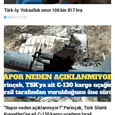
Türk-İş: Yoksulluk sınırı 106 bin 817 lira
MARCH 31, 2026
”Rapor neden açıklanmıyor?” Perinçek, Türk Silahlı
Kuvvetleri’ne ait C-130 kargo uçağının İsrail