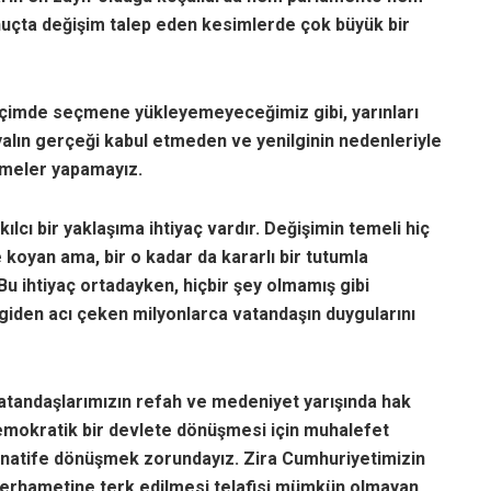
nuçta değişim talep eden kesimlerde çok büyük bir
içimde seçmene yükleyemeyeceğimiz gibi, yarınları
alın gerçeği kabul etmeden ve yenilginin nedenleriyle
rmeler yapamayız.
ılcı bir yaklaşıma ihtiyaç vardır. Değişimin temeli hiç
e koyan ama, bir o kadar da kararlı bir tutumla
 ihtiyaç ortadayken, hiçbir şey olmamış gibi
lgiden acı çeken milyonlarca vatandaşın duygularını
vatandaşlarımızın refah ve medeniyet yarışında hak
 demokratik bir devlete dönüşmesi için muhalefet
ernatife dönüşmek zorundayız. Zira Cumhuriyetimizin
n merhametine terk edilmesi telafisi mümkün olmayan