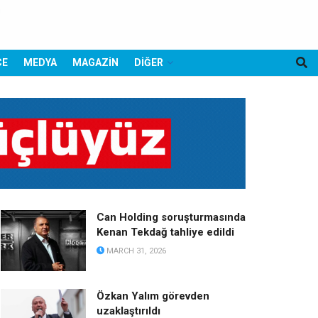
CE
MEDYA
MAGAZİN
DİĞER
Can Holding soruşturmasında
Kenan Tekdağ tahliye edildi
MARCH 31, 2026
Özkan Yalım görevden
uzaklaştırıldı