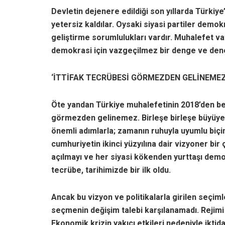
Devletin dejenere edildiği son yıllarda Türkiy
yetersiz kaldılar. Oysaki siyasi partiler demo
geliştirme sorumlulukları vardır. Muhalefet va
demokrasi için vazgeçilmez bir denge ve den
‘İTTİFAK TECRÜBESİ GÖRMEZDEN GELİNEMEZ
Öte yandan Türkiye muhalefetinin 2018’den beri
görmezden gelinemez. Birleşe birleşe büyüyere
önemli adımlarla; zamanın ruhuyla uyumlu biçi
cumhuriyetin ikinci yüzyılına dair vizyoner bi
açılmayı ve her siyasi kökenden yurttaşı dem
tecrübe, tarihimizde bir ilk oldu.
Ancak bu vizyon ve politikalarla girilen seçimle
seçmenin değişim talebi karşılanamadı. Rejimi
Ekonomik krizin yakıcı etkileri nedeniyle ikt