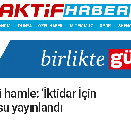
ONOMİ
DÜNYA
ÖZEL HABER
15 TEMMUZ
SPOR
İŞKEN
hamle: ‘İktidar İçin
u yayınlandı