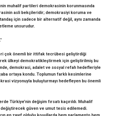
e’nin muhalif partileri demokrasinin korunmasında
krasinin asli bekçileridir; demokrasiyi koruma ve
tandaş için sadece bir alternatif değil, aynı zamanda
etleme unsurudur.
’
 çok önemli bir ittifak tecrübesi geliştirdiği
k ülkeyi demokratikleştirmek için geliştirilmiş bu
mde, demokrasi, adalet ve sosyal refah hedefleriyle
r çaba ortaya kondu. Toplumun farklı kesimlerine
okrasi vizyonuyla buluşturmayı hedefleyen bu önemli
rde Türkiye’nin değişim fırsatı kaçırıldı. Muhalif
 değiştirecek güven ve umut tesis edilemedi.
idarın en zayıf olduğu koşullarda hem parlamento hem