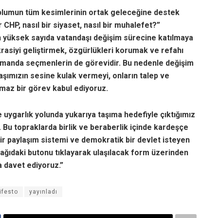
plumun tüm kesimlerinin ortak geleceğine destek
r CHP, nasıl bir siyaset, nasıl bir muhalefet?”
 yüksek sayıda vatandaşı değişim sürecine katılmaya
rasiyi geliştirmek, özgürlükleri korumak ve refahı
 zamanda seçmenlerin de görevidir. Bu nedenle değişim
ımızın sesine kulak vermeyi, onların talep ve
lmaz bir görev kabul ediyoruz.
 uygarlık yolunda yukarıya taşıma hedefiyle çıktığımız
r. Bu topraklarda birlik ve beraberlik içinde kardeşçe
ir paylaşım sistemi ve demokratik bir devlet isteyen
şağıdaki butonu tıklayarak ulaşılacak form üzerinden
a davet ediyoruz.”
ifesto
yayınladı