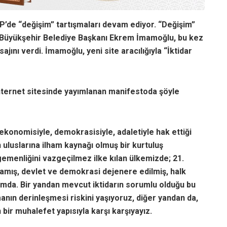
’de “değişim” tartışmaları devam ediyor. “Değişim”
ul Büyükşehir Belediye Başkanı Ekrem İmamoğlu, bu kez
jını verdi. İmamoğlu, yeni site aracılığıyla “İktidar
internet sitesinde yayımlanan manifestoda şöyle
 ekonomisiyle, demokrasisiyle, adaletiyle hak ettiği
 uluslarına ilham kaynağı olmuş bir kurtuluş
emenliğini vazgeçilmez ilke kılan ülkemizde; 21.
flamış, devlet ve demokrasi dejenere edilmiş, halk
umda. Bir yandan mevcut iktidarın sorumlu olduğu bu
nın derinleşmesi riskini yaşıyoruz, diğer yandan da,
 bir muhalefet yapısıyla karşı karşıyayız.