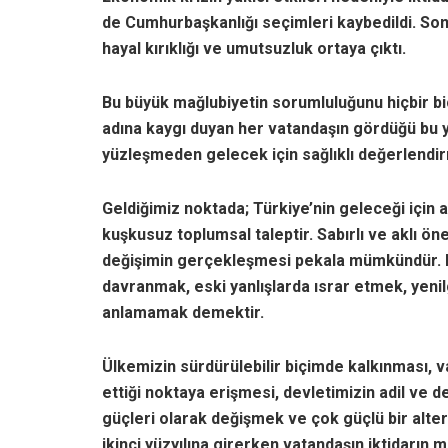
de Cumhurbaşkanlığı seçimleri kaybedildi. So
hayal kırıklığı ve umutsuzluk ortaya çıktı.
Bu büyük mağlubiyetin sorumluluğunu hiçbir b
adına kaygı duyan her vatandaşın gördüğü bu y
yüzleşmeden gelecek için sağlıklı değerlendi
Geldiğimiz noktada; Türkiye’nin geleceği için ak
kuşkusuz toplumsal taleptir. Sabırlı ve aklı ön
değişimin gerçekleşmesi pekala mümkündür. Bu
davranmak, eski yanlışlarda ısrar etmek, yeni
anlamamak demektir.
Ülkemizin sürdürülebilir biçimde kalkınması, 
ettiği noktaya erişmesi, devletimizin adil ve
güçleri olarak değişmek ve çok güçlü bir alt
ikinci yüzyılına girerken vatandaşın iktidarı