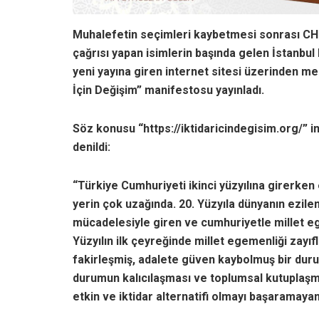
Muhalefetin seçimleri kaybetmesi sonrası CHP
çağrısı yapan isimlerin başında gelen İstanb
yeni yayına giren internet sitesi üzerinden mesa
İçin Değişim” manifestosu yayınladı.
Söz konusu “https://iktidaricindegisim.org/” 
denildi:
“Türkiye Cumhuriyeti ikinci yüzyılına girerken
yerin çok uzağında. 20. Yüzyıla dünyanın ezilen
mücadelesiyle giren ve cumhuriyetle millet eg
Yüzyılın ilk çeyreğinde millet egemenliği zayı
fakirleşmiş, adalete güven kaybolmuş bir dur
durumun kalıcılaşması ve toplumsal kutuplaşma
etkin ve iktidar alternatifi olmayı başaramayan