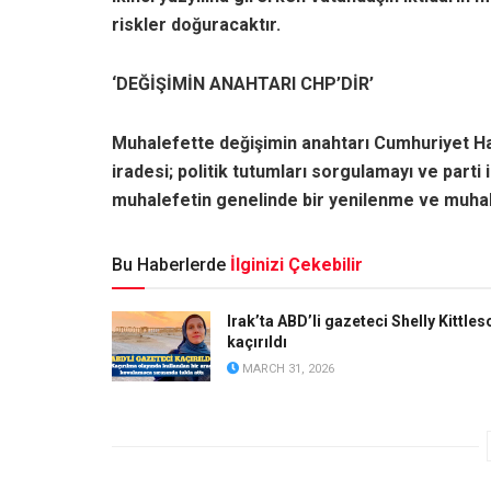
riskler doğuracaktır.
‘DEĞİŞİMİN ANAHTARI CHP’DİR’
Muhalefette değişimin anahtarı Cumhuriyet Halk
iradesi; politik tutumları sorgulamayı ve part
muhalefetin genelinde bir yenilenme ve muhal
Bu Haberlerde
İlginizi Çekebilir
Irak’ta ABD’li gazeteci Shelly Kittles
kaçırıldı
MARCH 31, 2026