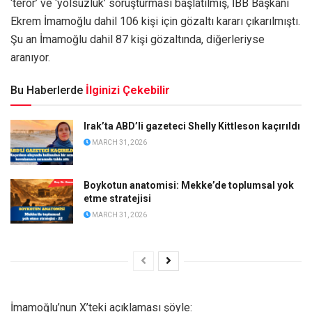
‘terör’ ve ‘yolsuzluk’ soruşturması başlatılmış, İBB Başkanı
Ekrem İmamoğlu dahil 106 kişi için gözaltı kararı çıkarılmıştı.
Şu an İmamoğlu dahil 87 kişi gözaltında, diğerleriyse
aranıyor.
Bu Haberlerde
İlginizi Çekebilir
Irak’ta ABD’li gazeteci Shelly Kittleson kaçırıldı
MARCH 31, 2026
Boykotun anatomisi: Mekke’de toplumsal yok
etme stratejisi
MARCH 31, 2026
İmamoğlu’nun X’teki açıklaması şöyle: