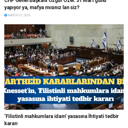
CHP Genel Başkanı Özgür Özel: 31 Mart günü
yapıyor ya, mafya mısınız lan siz?
MARCH 31, 2026
‘Filistinli mahkumlara idam’ yasasına İhtiyati tedbir
kararı