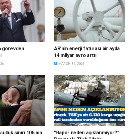
m görevden
AB’nin enerji faturası bir ayda
ı
14 milyar avro arttı
26
MARCH 31, 2026
sulluk sınırı 106 bin
”Rapor neden açıklanmıyor?”