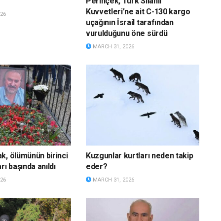
Perinçek, Türk Silahlı
Kuvvetleri’ne ait C-130 kargo
26
uçağının İsrail tarafından
vurulduğunu öne sürdü
MARCH 31, 2026
k, ölümünün birinci
Kuzgunlar kurtları neden takip
rı başında anıldı
eder?
26
MARCH 31, 2026