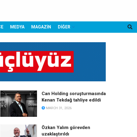
CE
MEDYA
MAGAZİN
DİĞER
Can Holding soruşturmasında
Kenan Tekdağ tahliye edildi
MARCH 31, 2026
Özkan Yalım görevden
uzaklaştırıldı