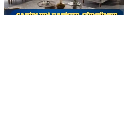
Sahipleri hapiste, sürgünde, mahkemelerde:
İktidarın 15 Temmuz sonrası çöktüğü mobilya devi
satılıyor
MARCH 31, 2026