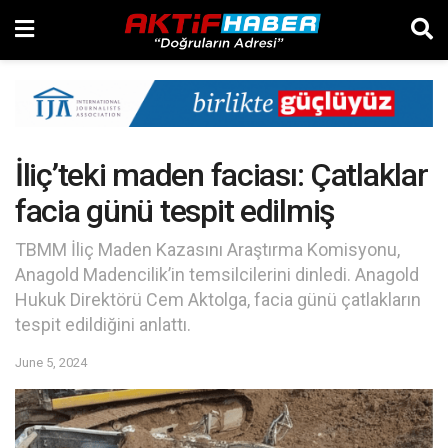
İliç’teki maden faciası: Çatlaklar
facia günü tespit edilmiş
TBMM İliç Maden Kazasını Araştırma Komisyonu,
Anagold Madencilik’in temsilcilerini dinledi. Anagold
Hukuk Direktörü Cem Aktolga, facia günü çatlakların
tespit edildiğini anlattı.
June 5, 2024