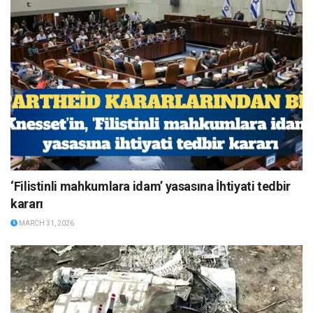
‘Filistinli mahkumlara idam’ yasasına İhtiyati tedbir
kararı
MARCH 31, 2026