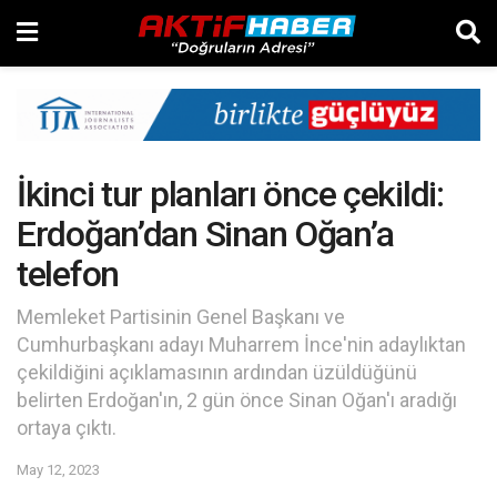
İkinci tur planları önce çekildi:
Erdoğan’dan Sinan Oğan’a
telefon
Memleket Partisinin Genel Başkanı ve
Cumhurbaşkanı adayı Muharrem İnce'nin adaylıktan
çekildiğini açıklamasının ardından üzüldüğünü
belirten Erdoğan'ın, 2 gün önce Sinan Oğan'ı aradığı
ortaya çıktı.
May 12, 2023