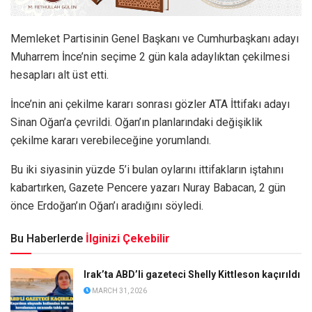
Memleket Partisinin Genel Başkanı ve Cumhurbaşkanı adayı
Muharrem İnce’nin seçime 2 gün kala adaylıktan çekilmesi
hesapları alt üst etti.
İnce’nin ani çekilme kararı sonrası gözler ATA İttifakı adayı
Sinan Oğan’a çevrildi. Oğan’ın planlarındaki değişiklik
çekilme kararı verebileceğine yorumlandı.
Bu iki siyasinin yüzde 5’i bulan oylarını ittifakların iştahını
kabartırken, Gazete Pencere yazarı Nuray Babacan, 2 gün
önce Erdoğan’ın Oğan’ı aradığını söyledi.
Bu Haberlerde
İlginizi Çekebilir
Irak’ta ABD’li gazeteci Shelly Kittleson kaçırıldı
MARCH 31, 2026