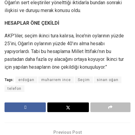
Oğan’ın sert eleştiriler yönelttiği iktidarla bundan sonraki
ilişkisi ve duruşu merak konusu oldu.
HESAPLAR ÖNE ÇEKİLDİ
AKP’liler, seçim ikinci tura kalırsa, İnce’nin oylarının yüzde
25’ini, Oğan’ın oylarının yüzde 40’ını alma hesabı
yapıyorlardı. Tabi bu hesaplama Millet İttifakı’nın bu
pastadan daha fazla oy alacağını ortaya koyuyor. İkinci tur
için yapılan hesapların öne çekildiği konuşuluyor.”
Tags:
erdoğan
muharrem ince
Seçim
sinan oğan
telefon
Previous Post