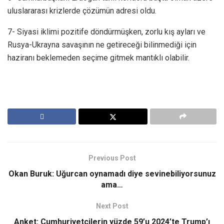
uluslararası krizlerde çözümün adresi oldu.
7- Siyasi iklimi pozitife döndürmüşken, zorlu kış ayları ve
Rusya-Ukrayna savaşının ne getireceği bilinmediği için
haziranı beklemeden seçime gitmek mantıklı olabilir.
Previous Post
Okan Buruk: Uğurcan oynamadı diye sevinebiliyorsunuz
ama…
Next Post
Anket: Cumhuriyetçilerin yüzde 59’u 2024’te Trump’ı