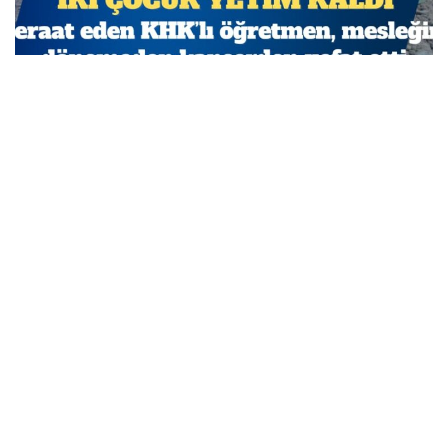
Beraat eden KHK’lı öğretmen, mesleğine dönemeden
kanserden vefat etti
MARCH 29, 2026