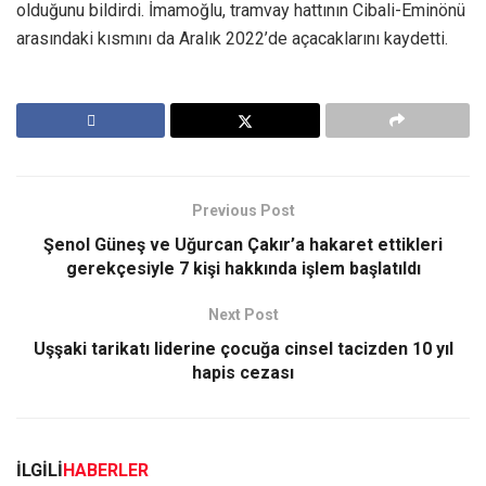
olduğunu bildirdi. İmamoğlu, tramvay hattının Cibali-Eminönü
arasındaki kısmını da Aralık 2022’de açacaklarını kaydetti.
Previous Post
Şenol Güneş ve Uğurcan Çakır’a hakaret ettikleri
gerekçesiyle 7 kişi hakkında işlem başlatıldı
Next Post
Uşşaki tarikatı liderine çocuğa cinsel tacizden 10 yıl
hapis cezası
İLGİLİ
HABERLER