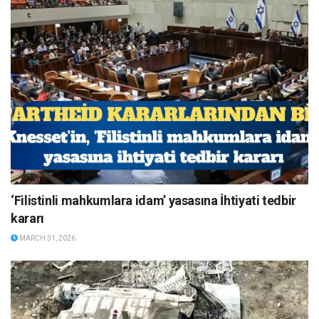
‘Filistinli mahkumlara idam’ yasasına İhtiyati tedbir
kararı
MARCH 31, 2026