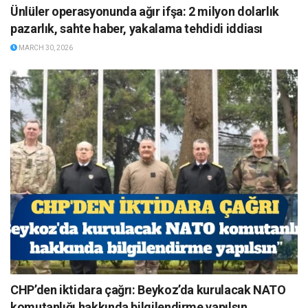
Ünlüler operasyonunda ağır ifşa: 2 milyon dolarlık
pazarlık, sahte haber, yakalama tehdidi iddiası
MARCH 30, 2026
CHP’den iktidara çağrı: Beykoz’da kurulacak NATO
komutanlığı hakkında bilgilendirme yapılsın