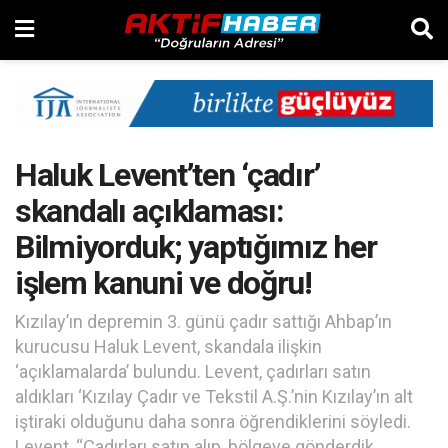
Haluk Levent’ten ‘çadır’
skandalı açıklaması:
Bilmiyorduk; yaptığımız her
işlem kanuni ve doğru!
Kızılay’ın depremin 3. günü çadır sattığı Ahbap’ın
kurucusu Haluk Levent, skandala ilişkin
‘açıklamalarda’ bulundu. Levent, çadırları satın
aldıkları ‘Kızılay Çadır ve Tekstil A.Ş.’nin Kızılay’ın alt
iştiraki olduğunu daha sonra öğrendiklerini söyledi.
Levent, “Çadırları satın alıp, bölgeye gönderdik.