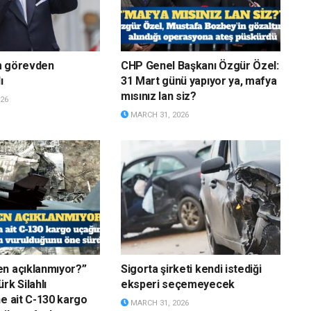
m görevden
CHP Genel Başkanı Özgür Özel:
ı
31 Mart günü yapıyor ya, mafya
mısınız lan siz?
26
MARCH 31, 2026
n açıklanmıyor?”
Sigorta şirketi kendi istediği
rk Silahlı
eksperi seçemeyecek
ne ait C-130 kargo
MARCH 31, 2026