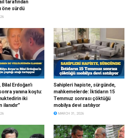
ail tarafından
u öne sürdü
26
 Bilal Erdoğan’ı
Sahipleri hapiste, sürgünde,
sonra yanına koştu:
mahkemelerde: İktidarın 15
uktedirin iki
Temmuz sonrası çöktüğü
 ilanıdır”
mobilya devi satılıyor
26
MARCH 31, 2026