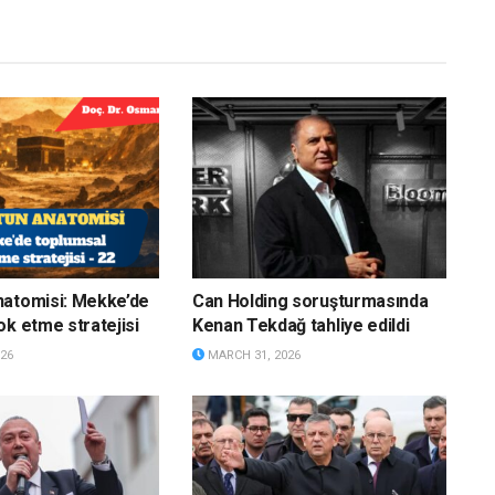
natomisi: Mekke’de
Can Holding soruşturmasında
ok etme stratejisi
Kenan Tekdağ tahliye edildi
26
MARCH 31, 2026