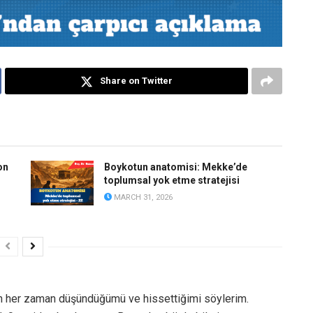
Share on Twitter
on
Boykotun anatomisi: Mekke’de
toplumsal yok etme stratejisi
MARCH 31, 2026
en her zaman düşündüğümü ve hissettiğimi söylerim.