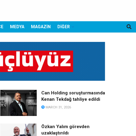
CE
MEDYA
MAGAZİN
DİĞER
Can Holding soruşturmasında
Kenan Tekdağ tahliye edildi
MARCH 31, 2026
Özkan Yalım görevden
uzaklaştırıldı