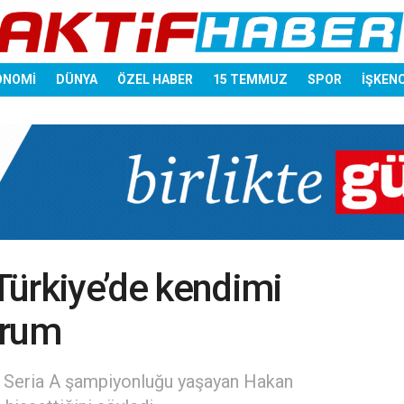
ONOMİ
DÜNYA
ÖZEL HABER
15 TEMMUZ
SPOR
İŞKEN
Türkiye’de kendimi
orum
ve Seria A şampiyonluğu yaşayan Hakan