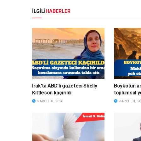
İLGİLİ
HABERLER
Irak’ta ABD’li gazeteci Shelly
Boykotun a
Kittleson kaçırıldı
toplumsal y
MARCH 31, 2026
MARCH 31, 20