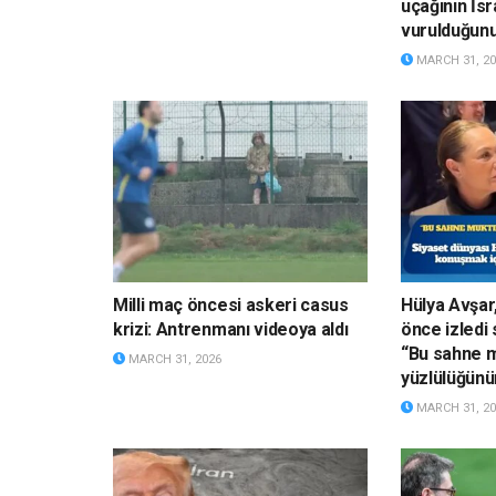
uçağının İsr
vurulduğun
MARCH 31, 20
Milli maç öncesi askeri casus
Hülya Avşar,
krizi: Antrenmanı videoya aldı
önce izledi 
“Bu sahne m
MARCH 31, 2026
yüzlülüğünün
MARCH 31, 20