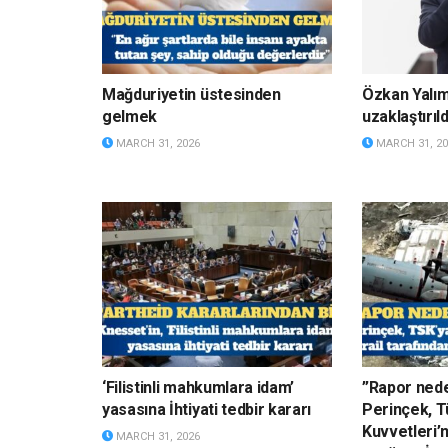
Mağduriyetin üstesinden
Özkan Yalı
gelmek
uzaklaştırıld
MARCH 31, 2026
MARCH 31, 20
‘Filistinli mahkumlara idam’
”Rapor nede
yasasına İhtiyati tedbir kararı
Perinçek, Tü
Kuvvetleri’
MARCH 31, 2026