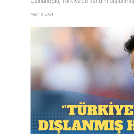
Çalhanoğlu, Türkiye’de kendini dışlanmış 
May 18, 2024