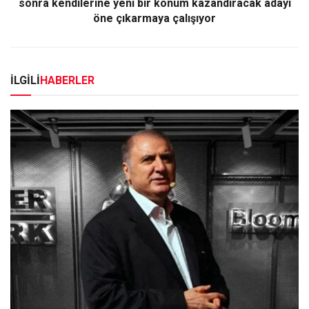
sonra kendilerine yeni bir konum kazandıracak adayı
öne çıkarmaya çalışıyor
İLGİLİ
HABERLER