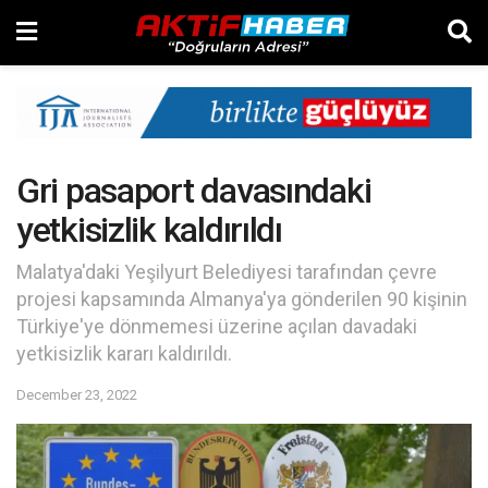
Gri pasaport davasındaki
yetkisizlik kaldırıldı
Malatya'daki Yeşilyurt Belediyesi tarafından çevre
projesi kapsamında Almanya'ya gönderilen 90 kişinin
Türkiye'ye dönmemesi üzerine açılan davadaki
yetkisizlik kararı kaldırıldı.
December 23, 2022