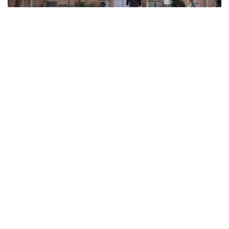
ABD ve İsrail’in başlattığı savaş üniversitelere sıçradı:
İran’da 21 kurum hasar gördü, Körfez’de uzaktan
eğitime geçildi
MARCH 31, 2026