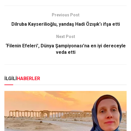
Previous Post
Dilruba Kayserilioğlu, yandaş Hadi Özışık’ı ifşa etti
Next Post
‘Filenin Efeleri’, Dünya Şampiyonası’na en iyi dereceyle
veda etti
İLGİLİ
HABERLER