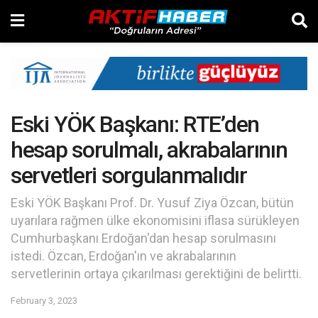
Eski YÖK Başkanı: RTE’den
hesap sorulmalı, akrabalarının
servetleri sorgulanmalıdır
Eski YÖK Başkanı Prof. Dr. Yusuf Ziya Özcan, bütün
uyarılara rağmen ülke ekonomisini iflasa sürükleyen
Cumhurbaşkanı Erdoğan'dan hesap sorulmasını
istedi. Özcan, Erdoğan'ın ve akrabalarının
servetlerinin ortaya çıkarılması gerektiğini de belirtti.
February 3, 2023