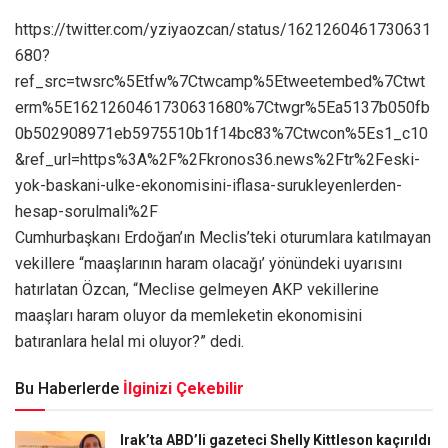
https://twitter.com/yziyaozcan/status/1621260461730631
680?
ref_src=twsrc%5Etfw%7Ctwcamp%5Etweetembed%7Ctwt
erm%5E1621260461730631680%7Ctwgr%5Ea5137b050fb
0b502908971eb5975510b1f14bc83%7Ctwcon%5Es1_c10
&ref_url=https%3A%2F%2Fkronos36.news%2Ftr%2Feski-
yok-baskani-ulke-ekonomisini-iflasa-surukleyenlerden-
hesap-sorulmali%2F
Cumhurbaşkanı Erdoğan’ın Meclis’teki oturumlara katılmayan
vekillere “maaşlarının haram olacağı’ yönündeki uyarısını
hatırlatan Özcan, “Meclise gelmeyen AKP vekillerine
maaşları haram oluyor da memleketin ekonomisini
batıranlara helal mi oluyor?” dedi.
Bu Haberlerde
İlginizi Çekebilir
Irak’ta ABD’li gazeteci Shelly Kittleson kaçırıldı