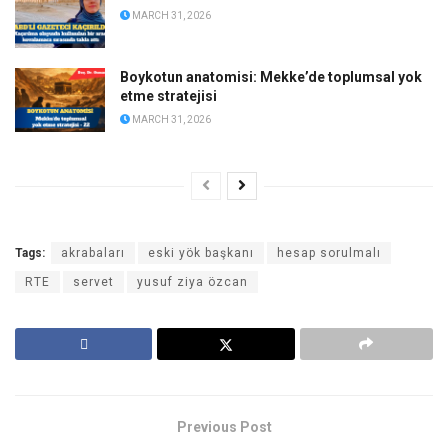
MARCH 31, 2026
Boykotun anatomisi: Mekke’de toplumsal yok
etme stratejisi
MARCH 31, 2026
Tags:
akrabaları
eski yök başkanı
hesap sorulmalı
RTE
servet
yusuf ziya özcan
Previous Post