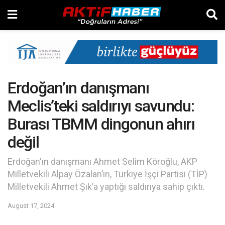
Erdoğan’ın danışmanı
Meclis’teki saldırıyı savundu:
Burası TBMM dingonun ahırı
değil
Erdoğan'ın danışmanı Ahmet Selim Köroğlu, AKP
Milletvekili Alpay Özalan’ın, Türkiye İşçi Partisi (TİP)
Milletvekili Ahmet Şık’a yaptığı saldırıya sahip çıktı.
August 17, 2024