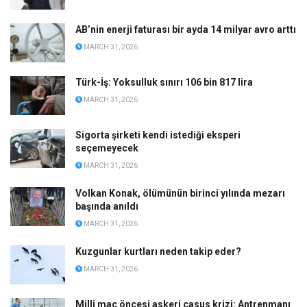
AB’nin enerji faturası bir ayda 14 milyar avro arttı
MARCH 31, 2026
Türk-İş: Yoksulluk sınırı 106 bin 817 lira
MARCH 31, 2026
Sigorta şirketi kendi istediği eksperi
seçemeyecek
MARCH 31, 2026
Volkan Konak, ölümünün birinci yılında mezarı
başında anıldı
MARCH 31, 2026
Kuzgunlar kurtları neden takip eder?
MARCH 31, 2026
Milli maç öncesi askeri casus krizi: Antrenmanı