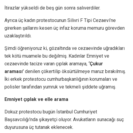
İtirazlar yükseldi de beş gün sonra salıverdiler.
Ayrıca üç kadın protestocunun Silivri F Tipi Cezaevi’ne
girerken şallarını kesen üç infaz koruma memuru görevden
uzaklaştırıldı.
Şimdi öğreniyoruz ki, gözaltında ve cezaevinde uğradıkları
tek kötü muamele bu değilmiş. Kadınlar Emniyet ve
cezaevinde tacize varan çıplak aramaya,
‘Çukur
araması’
denilen çökertilip öksürtülmeye maruz bırakılmış.
İki erkek protestocu cumhurbaşkanlığının korumaları ve
polisler tarafından yumruk ve tekmeli şiddete uğramış.
Emniyet çıplak ve elle arama
Dokuz protestocu bugün İstanbul Cumhuriyet
Başsavcılığı’nda şikayetçi oluyor. Avukatların sunacağı suç
duyurusuna üç tutanak eklenecek.