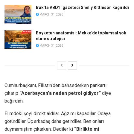
Irak’ta ABD’li gazeteci Shelly Kittleson kaçırıldı
MARCH 31, 2026
Boykotun anatomisi: Mekke’de toplumsal yok
etme stratejisi
MARCH 31, 2026
Cumhurbaşkanı, Filistin’den bahsederken pankartı
çıkarıp
“Azerbaycan’a neden petrol gidiyor”
diye
bağırdım.
Elimdeki şeyi direkt aldılar. Ağzımı kapadılar. Odaya
götürdüler. Üç arkadaş daha getirdiler. Ben onları
duymamıştım çıkarken. Dediler ki
“Birlikte mi