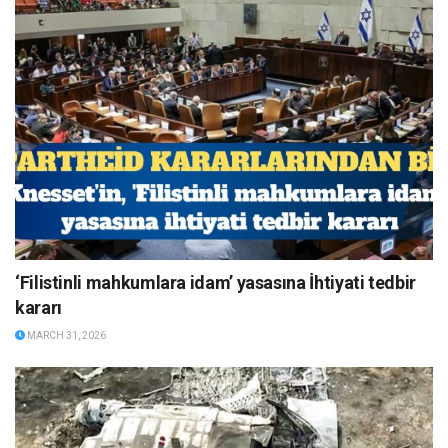
‘Filistinli mahkumlara idam’ yasasına İhtiyati tedbir
kararı
MARCH 31, 2026