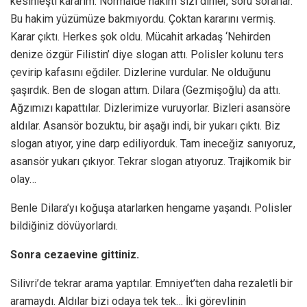
kesinleşti kararım. Normalde hakim sizi dinler, soru sorarlar.
Bu hakim yüzümüze bakmıyordu. Çoktan kararını vermiş.
Karar çıktı. Herkes şok oldu. Mücahit arkadaş ‘Nehirden
denize özgür Filistin’ diye slogan attı. Polisler kolunu ters
çevirip kafasını eğdiler. Dizlerine vurdular. Ne olduğunu
şaşırdık. Ben de slogan attım. Dilara (Gezmişoğlu) da attı.
Ağzımızı kapattılar. Dizlerimize vuruyorlar. Bizleri asansöre
aldılar. Asansör bozuktu, bir aşağı indi, bir yukarı çıktı. Biz
slogan atıyor, yine darp ediliyorduk. Tam ineceğiz sanıyoruz,
asansör yukarı çıkıyor. Tekrar slogan atıyoruz. Trajikomik bir
olay…
Benle Dilara’yı koğuşa atarlarken hengame yaşandı. Polisler
bildiğiniz dövüyorlardı.
Sonra cezaevine gittiniz.
Silivri’de tekrar arama yaptılar. Emniyet’ten daha rezaletli bir
aramaydı. Aldılar bizi odaya tek tek… İki görevlinin