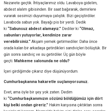
Nezarete geçtik. İhtiyaçlarımız oldu. Lavaboya gidelim,
abdest alalım gibisinden. Bir saat bağırarak, demirlere
vurarak sesimizi duyurmaya çalıştık. Bizi geçiştirdiler.
Lavaboda sabun yok. Bayağı pis bir yerdi. Dedik
ki
“Sabunsuz abdest alamayız.”
Dediler ki
“Olmaz,
sabunları yutuyorlar, kendinize zarar
verebilirsiniz.”
Akşam yemek getirmediler. Daha önce
orada kalan bir arkadaşa getirdikleri sandviçleri bölüştük. Bir
gün sonra sandviç ve su getirdiler. Üç gün böyle
geçti.
Mahkeme salonunda ne oldu?
İçeri girdiğimde çıkarız diye düşünüyordum.
Cumhurbaşkanına hakaretle suçlanıyorsunuz.
Evet, ama öyle bir şey yok zaten. Dedim
ki
“Cumhurbaşkanımızın sözünü böldüğümüz için dört
kişi belki ondan gireriz.”
Hakim karşısına çıktıktan sonra