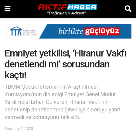
Emniyet yetkilisi, ‘Hiranur Vakfı
denetlendi mi’ sorusundan
kaçtı!
TBMM Çocuk İstismarının Araştırılması
Komisyonu’nun dinlediği Emniyet Genel Müdür
Yardımcısı Erhan Gülveren, Hiranur Vakfı’nın
denetlenip denetlenmediğine ilişkin soruyu yanıt
vermedi ve komisyonu terk etti.
February 2, 2023