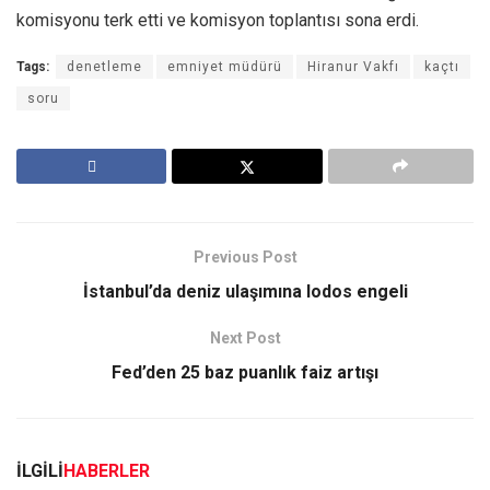
komisyonu terk etti ve komisyon toplantısı sona erdi.
Tags:
denetleme
emniyet müdürü
Hiranur Vakfı
kaçtı
soru
Previous Post
İstanbul’da deniz ulaşımına lodos engeli
Next Post
Fed’den 25 baz puanlık faiz artışı
İLGİLİ
HABERLER