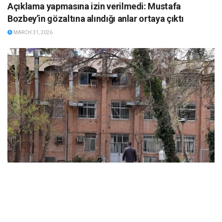
Açıklama yapmasına izin verilmedi: Mustafa
Bozbey’in gözaltına alındığı anlar ortaya çıktı
MARCH 31, 2026
ABD ve İsrail’in başlattığı savaş üniversitelere sıçradı:
İran’da 21 kurum hasar gördü, Körfez’de uzaktan